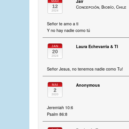
Jair
MAR
12
Concepción, Biobío, Chile
2024
Señor te amo a ti
Y no hay nadie como tú
Laura Echevarria & Tl
JAN
20
2024
Señor Jesus, no tenemos nadie como Tu!
Anonymous
MAI
2
2020
Jeremiah 10:6
Psalm 86:8