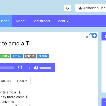
Anmelden/Regi
Lieder
Kinder
Schriftlieder
Mehr
 te amo a Ti
LB12s
LB12si
LSM179
Sk3002
Use
1x
Up/Down
Arrow
keys
Klavier
Gitarre
to
increase
r te amo a Ti.
or
 hay nadie como Tu.
decrease
l universo
volume.