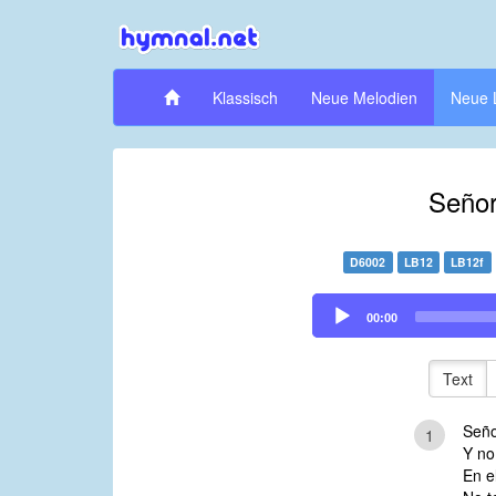
Klassisch
Neue Melodien
Neue 
Señor
D6002
LB12
LB12f
Audio
00:00
Player
Text
Seño
1
Y no
En e