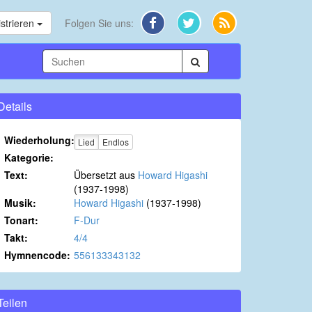
strieren
Folgen Sie uns:
Details
Wiederholung:
Lied
Endlos
Kategorie:
Text:
Übersetzt aus
Howard Higashi
(1937-1998)
Musik:
Howard Higashi
(1937-1998)
Tonart:
F-Dur
Takt:
4/4
Hymnencode:
556133343132
Teilen