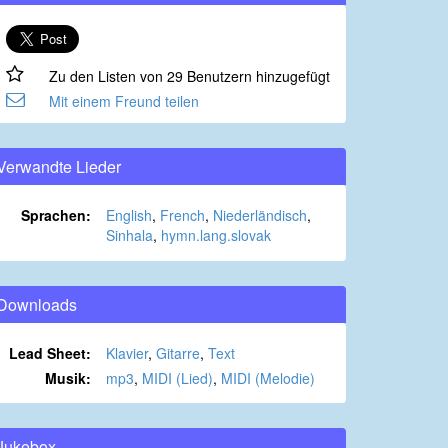
Zu den Listen von 29 Benutzern hinzugefügt
Mit einem Freund teilen
Verwandte Lieder
Sprachen:
English
,
French
,
Niederländisch
,
Sinhala
,
hymn.lang.slovak
Downloads
Lead Sheet:
Klavier
,
Gitarre
,
Text
Musik:
mp3
,
MIDI (Lied)
,
MIDI (Melodie)
Jukebox