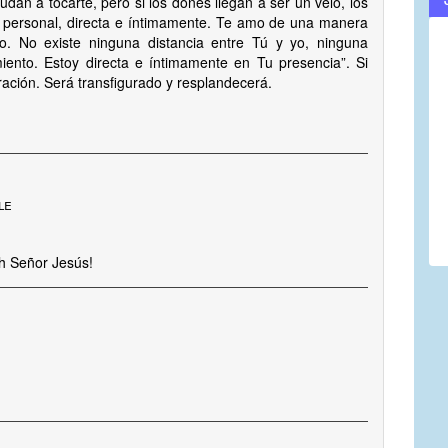
an a tocarte, pero si los dones llegan a ser un velo, los
 personal, directa e íntimamente. Te amo de una manera
. No existe ninguna distancia entre Tú y yo, ninguna
miento. Estoy directa e íntimamente en Tu presencia”. Si
uración. Será transfigurado y resplandecerá.
le
Oh Señor Jesús!