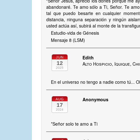
“Señor Jesús, aprecio los dones porque me ayud
abandonaré. Te amo sólo a Ti, Señor. Te amo
tal que puedo besarte en cualquier momento
distancia, ninguna separación y ningún aisla
usted actúa así, subirá al monte de la transfig
Estudio-vida de Génesis
Mensaje 8 (LSM)
Edith
JUN
12
Alto Hospicio, Iquique, Chi
2025
En el universo no tengo a nadie como tú... 
Anonymous
AUG
17
2024
*Señor solo te amo a Ti