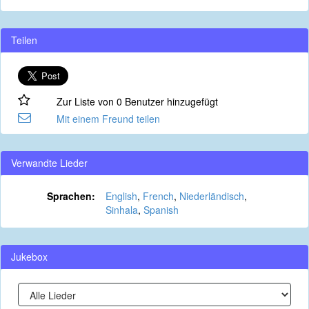
Teilen
Zur Liste von 0 Benutzer hinzugefügt
Mit einem Freund teilen
Verwandte Lieder
Sprachen:
English
,
French
,
Niederländisch
,
Sinhala
,
Spanish
Jukebox