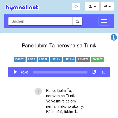
Navigati
umschal
Pane lubim Ta nerovna sa Ti nik
D6002
LB12
LB12f
LB12s
LB12si
LSM179
Sk3002
Audio
00:00
1x
Player
Pane, ľúbim Ťa,
1
nerovná sa Ti nik.
Vo vesmíre celom
nemám nikoho ako Ty.
Pán Ježiš, ľúbim Ťa.