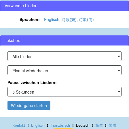
Verwandte Lieder
Sprachen:
Englisch
,
詩歌(繁)
,
诗歌(简)
Jukebox
Pause zwischen Liedern:
Wiedergabe starten
Kontakt
Englisch
Französisch
Deutsch
简体
繁體