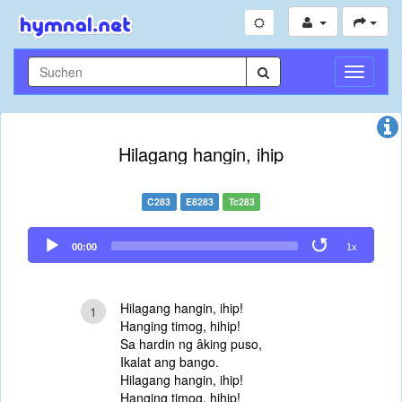
Navigati
umschal
Hilagang hangin, ihip
C283
E8283
Tc283
Audio
00:00
1x
Player
Hilagang hangin, ihip!
1
Hanging timog, hihip!
Sa hardin ng âking puso,
Ikalat ang bango.
Hilagang hangin, ihip!
Hanging timog, hihip!