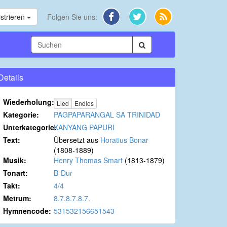
strieren
Folgen Sie uns:
Details
Wiederholung:
Lied
Endlos
Kategorie:
PAGPAPARANGAL SA TRINIDAD
Unterkategorie:
KANYANG PAPURI
Text:
Übersetzt aus
Horatius Bonar
(1808-1889)
Musik:
Henry Thomas Smart
(1813-1879)
Tonart:
B-Dur
Takt:
4/4
Metrum:
8.7.8.7.8.7.
Hymnencode:
531532156651543