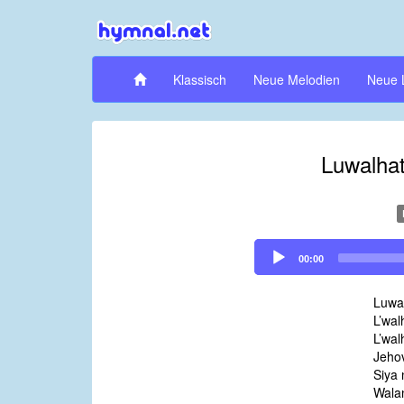
Klassisch
Neue Melodien
Neue 
Luwalhat
Audio
00:00
Player
Luwal
L’wal
L’wal
Jeho
Siya 
Wala