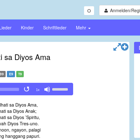
Anmelden/Regi
Lieder
Kinder
Schriftlieder
Mehr
i sa Diyos Ama
B9
E9
T9
Use
1x
Up/Down
Arrow
hati sa Diyos Ama,
keys
hati sa Diyos Anak;
to
hati sa Diyos ’Spiritu,
increase
vah Diyos Tres-uno.
or
noon, ngayon, palagi
decrease
ng hanggang papuri.
volume.