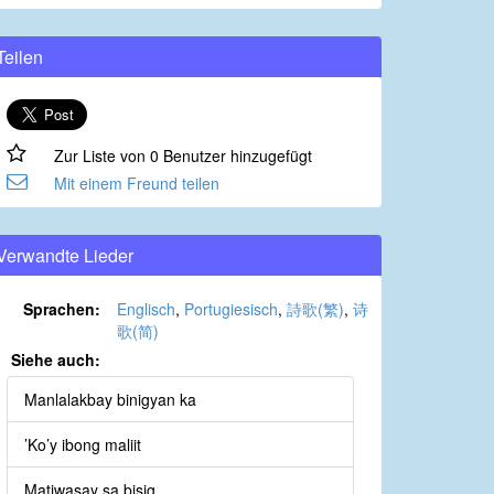
Teilen
Zur Liste von 0 Benutzer hinzugefügt
Mit einem Freund teilen
Verwandte Lieder
Sprachen:
Englisch
,
Portugiesisch
,
詩歌(繁)
,
诗
歌(简)
Siehe auch:
Manlalakbay binigyan ka
’Ko’y ibong maliit
Matiwasay sa bisig