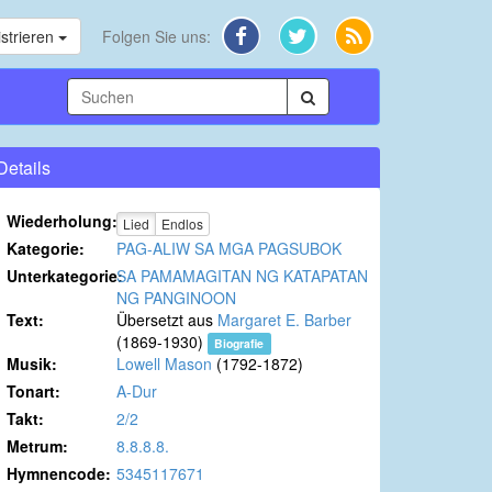
strieren
Folgen Sie uns:
Details
Wiederholung:
Lied
Endlos
Kategorie:
PAG-ALIW SA MGA PAGSUBOK
Unterkategorie:
SA PAMAMAGITAN NG KATAPATAN
NG PANGINOON
Text:
Übersetzt aus
Margaret E. Barber
(1869-1930)
Biografie
Musik:
Lowell Mason
(1792-1872)
Tonart:
A-Dur
Takt:
2/2
Metrum:
8.8.8.8.
Hymnencode:
5345117671