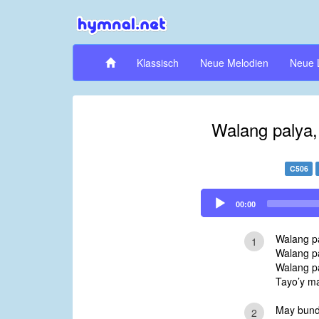
Klassisch
Neue Melodien
Neue 
Walang palya, 
C506
Audio
00:00
Player
Walang pa
1
Walang pa
Walang p
Tayo’y m
May bund
2