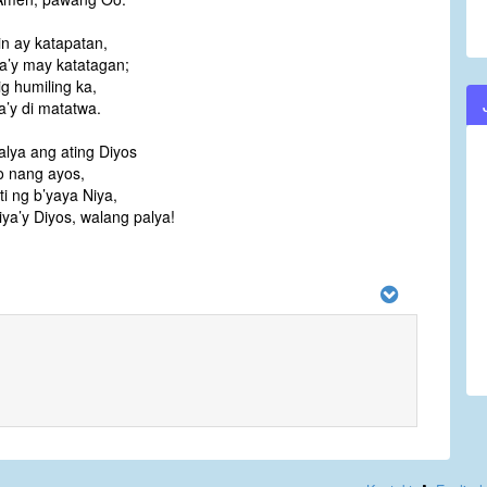
in ay katapatan,
a’y may katatagan;
ig humiling ka,
ya’y di matatwa.
lya ang ating Diyos
o nang ayos,
i ng b’yaya Niya,
iya’y Diyos, walang palya!