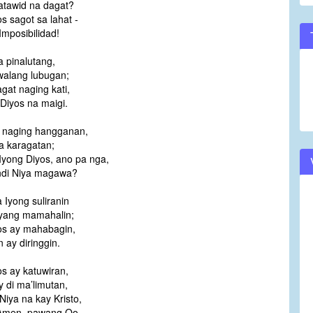
atawid na dagat?
os sagot sa lahat -
Imposibilidad!
a pinalutang,
walang lubugan;
gat naging kati,
Diyos na maigi.
 naging hangganan,
a karagatan;
Iyong Diyos, ano pa nga,
indi Niya magawa?
a Iyong suliranin
yang mamahalin;
os ay mahabagin,
n ay diringgin.
os ay katuwiran,
 di ma’limutan,
iya na kay Kristo,
Amen, pawang Oo.