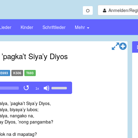
Anmelden/Regi
Lieder
Kinder
Schriftlieder
Mehr
’pagka’t Siya’y Diyos
E693
K506
T693
Use
1x
Up/Down
Arrow
lya, ’pagka’t Siya’y Diyos,
keys
lya, biyaya’y lubos;
to
alya, nangako na,
increase
ay Diyos, ’nong pangamba?
or
decrease
ok na di mapatag?
volume.