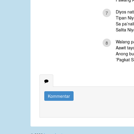
Diyos nat
7
Tipan Niy
Sa pa’nal
Salita Ni
Walang pa
8
Aawit tay
Anong but
’Pagkat S
Kommentar