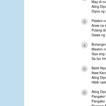
May di m
Ating Diy
Diyos ng 
Palakol n
3
Araw na 
Pulang da
Gawa ng 
Buhangin
4
Maalon n
Siya ang 
Sa Iyo h
Batid Niy
5
Ikaw Kan
Ating Diy
Hibik nati
Ating Diy
6
Pangako’y
Pangako N
Pawang 