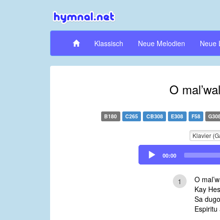
Klassisch
Neue Melodien
Neue 
O mal’wal
B180
C265
CB308
E308
F58
G30
Klavier (G
Audio
00:00
Player
O mal’w
1
Kay Hesu
Sa dugo
Espiritu