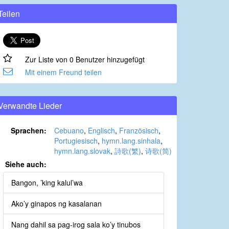
Teilen
Zur Liste von 0 Benutzer hinzugefügt
Mit einem Freund teilen
Verwandte Lieder
Sprachen:
Cebuano
,
Englisch
,
Französisch
,
Portugiesisch
,
hymn.lang.sinhala
,
hymn.lang.slovak
,
詩歌(繁)
,
诗歌(简)
Siehe auch:
Bangon, ’king kalul’wa
Ako’y ginapos ng kasalanan
Nang dahil sa pag-irog sala ko’y tinubos