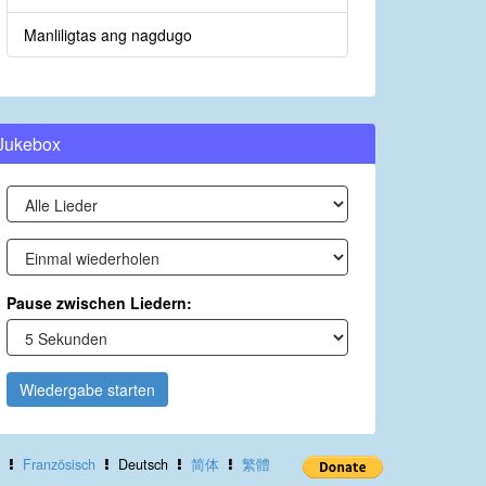
Manliligtas ang nagdugo
Jukebox
Pause zwischen Liedern:
Wiedergabe starten
Französisch
Deutsch
简体
繁體