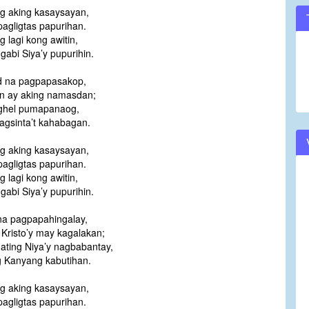
ng aking kasaysayan,
volume.
agligtas papurihan.
g lagi kong awitin,
gabi Siya’y pupurihin.
 na pagpapasakop,
in ay aking namasdan;
ghel pumapanaog,
pagsinta’t kahabagan.
ng aking kasaysayan,
agligtas papurihan.
g lagi kong awitin,
gabi Siya’y pupurihin.
a pagpapahingalay,
 Kristo’y may kagalakan;
ating Niya’y nagbabantay,
g Kanyang kabutihan.
ng aking kasaysayan,
agligtas papurihan.