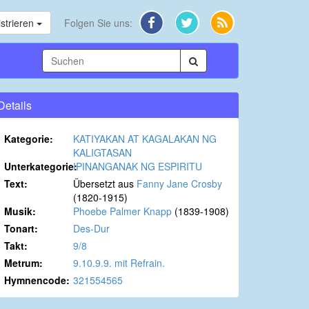
strieren
Folgen Sie uns:
Details
Kategorie:
KATIYAKAN AT KAGALAKAN NG
KALIGTASAN
Unterkategorie:
IPINANGANAK NG ESPIRITU
Text:
Übersetzt aus
Fanny Jane Crosby
(1820-1915)
Musik:
Phoebe Palmer Knapp
(1839-1908)
Tonart:
Des-Dur
Takt:
9/8
Metrum:
9.10.9.9. mit Refrain.
Hymnencode:
321554565