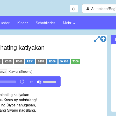
Anmelden/Regi
Lieder
Kinder
Schriftlieder
Mehr
hating katiyakan
8
K265
P308
R234
S151
Si308
Sk308
T308
anz)
Klavier (Strophe)
Use
1x
Up/Down
Arrow
alhating katiyakan
keys
-Kristo ay nabibilang!
to
 ng Diyos nahugasan,
increase
 ang Siyang nagsilang.
or
decrease