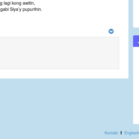
g lagi kong awitin,
gabi Siya’y pupurihin.
Kontakt
Englisch