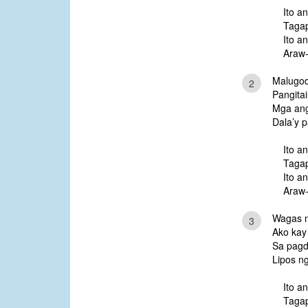
Ito a
Tagap
Ito an
Araw-
Malugod
2
Pangita
Mga an
Dala’y 
Ito a
Tagap
Ito an
Araw-
Wagas n
3
Ako kay
Sa pagd
Lipos n
Ito a
Tagap