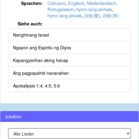
Sprachen:
Cebuano
,
Englisch
,
Niederländisch
,
Portugiesisch
,
hymn.lang.sinhala
,
hymn.lang.slovak
,
詩歌(繁)
,
诗歌(简)
Siehe auch:
Nanghinang Israel
Ngayon ang Espiritu ng Diyos
Kapangyarihan aking hanap
Ang pagpapahid nananahan
Apokalipsis 1:4; 4:5; 5:6
Jukebox