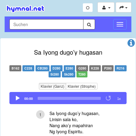
Navigati
umschal
Sa Iyong dugo’y hugasan
B162
C228
CB280
D280
E280
G280
K228
P280
R216
Si280
Sk280
T280
Klavier (Ganz)
Klavier (Strophe)
Audio
00:00
1x
Player
Sa Iyong dugo’y hugasan,
1
Linisin sala ko,
Nang ako’y mapahiran
Ng Iyong Espiritu.