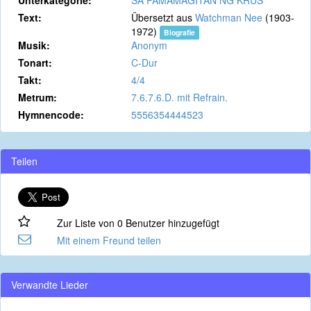
Unterkategorie:
SA PAMAMAGITAN NG KRUS
Text:
Übersetzt aus
Watchman Nee
(1903-
1972)
Biografie
Musik:
Anonym
Tonart:
C-Dur
Takt:
4/4
Metrum:
7.6.7.6.D. mit Refrain.
Hymnencode:
5556354444523
Teilen
Zur Liste von 0 Benutzer hinzugefügt
Mit einem Freund teilen
Verwandte Lieder