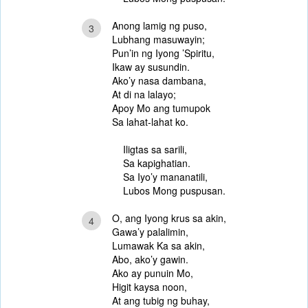
Anong lamig ng puso,
3
Lubhang masuwayin;
Pun’in ng Iyong ’Spiritu,
Ikaw ay susundin.
Ako’y nasa dambana,
At di na lalayo;
Apoy Mo ang tumupok
Sa lahat-lahat ko.
Iligtas sa sarili,
Sa kapighatian.
Sa Iyo’y mananatili,
Lubos Mong puspusan.
O, ang Iyong krus sa akin,
4
Gawa’y palalimin,
Lumawak Ka sa akin,
Abo, ako’y gawin.
Ako ay punuin Mo,
Higit kaysa noon,
At ang tubig ng buhay,