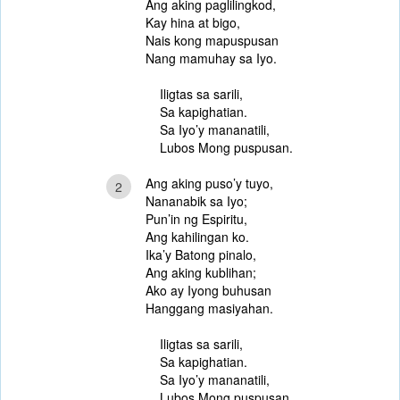
Ang aking paglilingkod,
Kay hina at bigo,
Nais kong mapuspusan
Nang mamuhay sa Iyo.
Iligtas sa sarili,
Sa kapighatian.
Sa Iyo’y mananatili,
Lubos Mong puspusan.
Ang aking puso’y tuyo,
2
Nananabik sa Iyo;
Pun’in ng Espiritu,
Ang kahilingan ko.
Ika’y Batong pinalo,
Ang aking kublihan;
Ako ay Iyong buhusan
Hanggang masiyahan.
Iligtas sa sarili,
Sa kapighatian.
Sa Iyo’y mananatili,
Lubos Mong puspusan.