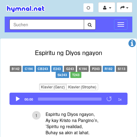
Navigati
umschal
Espiritu ng Diyos ngayon
B142
C194
CB243
E243
G243
K194
P243
R182
S113
Sk243
T243
Klavier (Ganz)
Klavier (Strophe)
Audio
00:00
1x
Player
Espiritu ng Diyos ngayon,
1
Ay kay Kristo na Pangino’n,
’Spiritu ng realidad,
Buhay sa akin at lahat.