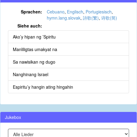
Sprachen:
Cebuano
,
Englisch
,
Portugiesisch
,
hymn.lang.slovak
,
詩歌(繁)
,
诗歌(简)
Siehe auch:
Ako’y hipan ng ’Spiritu
Manliligtas umakyat na
Sa nawisikan ng dugo
Nanghinang Israel
Espiritu’y hangin ating hingahin
Jukebox