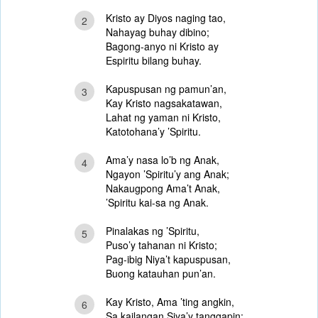
Kristo ay Diyos naging tao,
2
Nahayag buhay dibino;
Bagong-anyo ni Kristo ay
Espiritu bilang buhay.
Kapuspusan ng pamun’an,
3
Kay Kristo nagsakatawan,
Lahat ng yaman ni Kristo,
Katotohana’y ’Spiritu.
Ama’y nasa lo’b ng Anak,
4
Ngayon ’Spiritu’y ang Anak;
Nakaugpong Ama’t Anak,
’Spiritu kai-sa ng Anak.
Pinalakas ng ’Spiritu,
5
Puso’y tahanan ni Kristo;
Pag-ibig Niya’t kapuspusan,
Buong katauhan pun’an.
Kay Kristo, Ama ’ting angkin,
6
Sa kailangan Siya’y tanggapin;