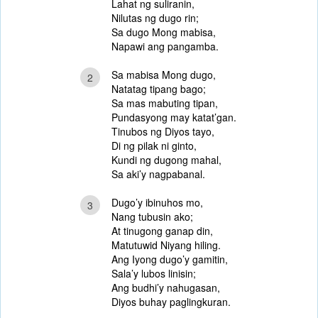
Lahat ng suliranin,
Nilutas ng dugo rin;
Sa dugo Mong mabisa,
Napawi ang pangamba.
Sa mabisa Mong dugo,
2
Natatag tipang bago;
Sa mas mabuting tipan,
Pundasyong may katat’gan.
Tinubos ng Diyos tayo,
Di ng pilak ni ginto,
Kundi ng dugong mahal,
Sa aki’y nagpabanal.
Dugo’y ibinuhos mo,
3
Nang tubusin ako;
At tinugong ganap din,
Matutuwid Niyang hiling.
Ang Iyong dugo’y gamitin,
Sala’y lubos linisin;
Ang budhi’y nahugasan,
Diyos buhay paglingkuran.