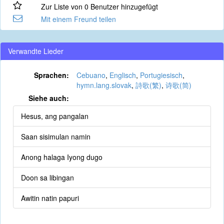
Zur Liste von 0 Benutzer hinzugefügt
Mit einem Freund teilen
Verwandte Lieder
Sprachen:
Cebuano
,
Englisch
,
Portugiesisch
,
hymn.lang.slovak
,
詩歌(繁)
,
诗歌(简)
Siehe auch:
Hesus, ang pangalan
Saan sisimulan namin
Anong halaga Iyong dugo
Doon sa libingan
Awitin natin papuri