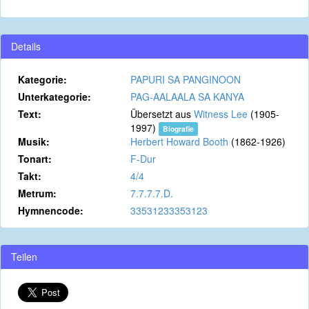
Details
Kategorie:
PAPURI SA PANGINOON
Unterkategorie:
PAG-AALAALA SA KANYA
Text:
Übersetzt aus
Witness Lee
(1905-
1997)
Biografie
Musik:
Herbert Howard Booth
(1862-1926)
Tonart:
F-Dur
Takt:
4/4
Metrum:
7.7.7.7.D.
Hymnencode:
33531233353123
Teilen