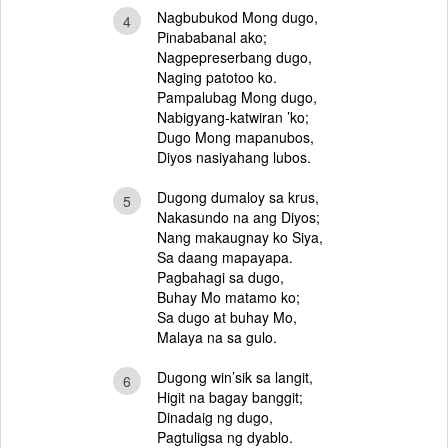
Nagbubukod Mong dugo,
4
Pinababanal ako;
Nagpepreserbang dugo,
Naging patotoo ko.
Pampalubag Mong dugo,
Nabigyang-katwiran ’ko;
Dugo Mong mapanubos,
Diyos nasiyahang lubos.
Dugong dumaloy sa krus,
5
Nakasundo na ang Diyos;
Nang makaugnay ko Siya,
Sa daang mapayapa.
Pagbahagi sa dugo,
Buhay Mo matamo ko;
Sa dugo at buhay Mo,
Malaya na sa gulo.
Dugong win’sik sa langit,
6
Higit na bagay banggit;
Dinadaig ng dugo,
Pagtuligsa ng dyablo.