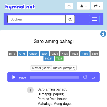
Navigati
umschal
Saro aming bahagi
B116
C175
CB224
E224
G224
K175
P224
R166
S100
Sk224
T224
Klavier (Ganz)
Klavier (Strophe)
Audio
00:00
1x
Player
Saro aming bahagi,
1
Di mapigil papuri;
Para sa ’min binubo,
Mahalaga Mong dugo.