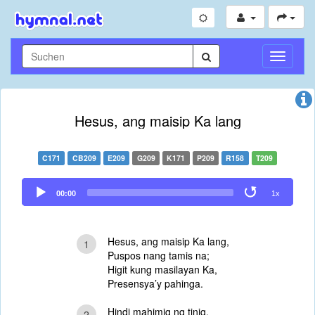
Navigati
umschal
Hesus, ang maisip Ka lang
C171
CB209
E209
G209
K171
P209
R158
T209
Audio
00:00
1x
Player
Hesus, ang maisip Ka lang,
1
Puspos nang tamis na;
Higit kung masilayan Ka,
Presensya’y pahinga.
Hindi mahimig ng tinig,
2