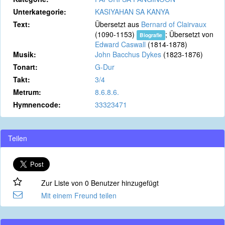
Unterkategorie:
KASIYAHAN SA KANYA
Text:
Übersetzt aus
Bernard of Clairvaux
(1090-1153)
; Übersetzt von
Biografie
Edward Caswall
(1814-1878)
Musik:
John Bacchus Dykes
(1823-1876)
Tonart:
G-Dur
Takt:
3/4
Metrum:
8.6.8.6.
Hymnencode:
33323471
Teilen
Zur Liste von 0 Benutzer hinzugefügt
Mit einem Freund teilen