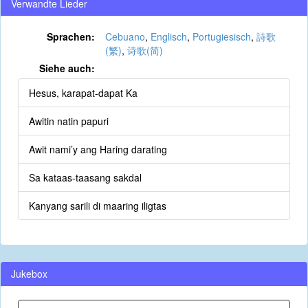
Verwandte Lieder
Sprachen:
Cebuano
,
Englisch
,
Portugiesisch
,
詩歌
(繁)
,
诗歌(简)
Siehe auch:
Hesus, karapat-dapat Ka
Awitin natin papuri
Awit nami’y ang Haring darating
Sa kataas-taasang sakdal
Kanyang sarili di maaring iligtas
Jukebox