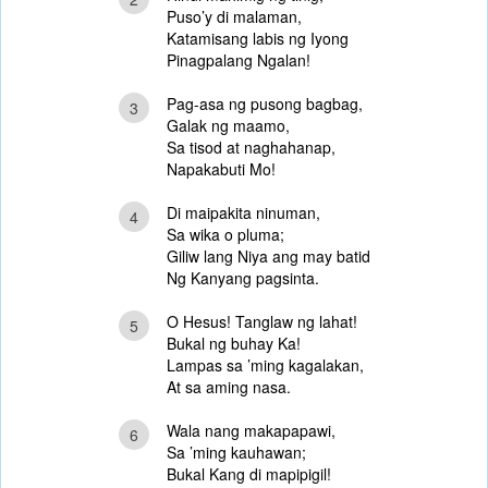
Puso’y di malaman,
Katamisang labis ng Iyong
Pinagpalang Ngalan!
Pag-asa ng pusong bagbag,
3
Galak ng maamo,
Sa tisod at naghahanap,
Napakabuti Mo!
Di maipakita ninuman,
4
Sa wika o pluma;
Giliw lang Niya ang may batid
Ng Kanyang pagsinta.
O Hesus! Tanglaw ng lahat!
5
Bukal ng buhay Ka!
Lampas sa ’ming kagalakan,
At sa aming nasa.
Wala nang makapapawi,
6
Sa ’ming kauhawan;
Bukal Kang di mapipigil!