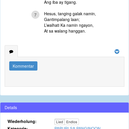
Ang iba ay tigang.
Hesus, tanging galak namin,
7
Gantimpalang laan;
L’walhati Ka namin ngayon,
At sa walang hanggan.
Kommentar
Details
Wiederholung:
Lied
Endlos
Kategorie:
PAPURI SA PANGINOON