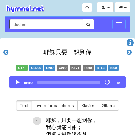
Navigati
umschal
耶穌只要一想到你
C171
CB209
E209
G209
K171
P209
R158
T209
Audio
00:00
1x
Player
Text
hymn.format.chords
Klavier
Gitarre
耶穌，只要一想到你，
1
我心就滿甘甜；
但這甘甜還遠不及