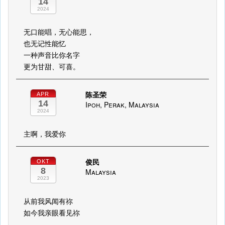
14
2024
无口能唱，无心能思，
也无记性能忆
一种声音比你名字
更为甘甜、可喜。
陈圣荣
APR
14
Ipoh, Perak, Malaysia
2024
主啊，我爱你
俊民
OKT
8
Malaysia
2023
从前我风闻有祢
如今我亲眼看见祢