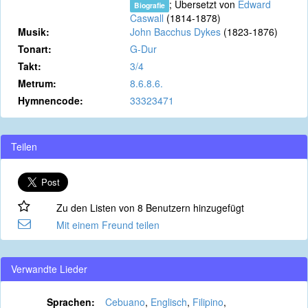
; Übersetzt von
Edward
Biografie
Caswall
(1814-1878)
Musik:
John Bacchus Dykes
(1823-1876)
Tonart:
G-Dur
Takt:
3/4
Metrum:
8.6.8.6.
Hymnencode:
33323471
Teilen
Zu den Listen von 8 Benutzern hinzugefügt
Mit einem Freund teilen
Verwandte Lieder
Sprachen:
Cebuano
,
Englisch
,
Filipino
,