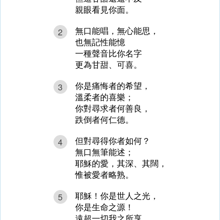
親眼看見你面。
無口能唱，無心能思，
2
也無記性能憶
一種聲音比你名字
更為甘甜、可喜。
你是痛悔者的希望，
3
溫柔者的喜樂；
你對尋求者何善良，
跌倒者何仁德。
但對尋得你者如何？
4
無口無筆能述；
耶穌的愛，其深、其闊，
惟被愛者略熟。
耶穌！你是世人之光，
5
你是生命之源！
遠超一切我之所享、