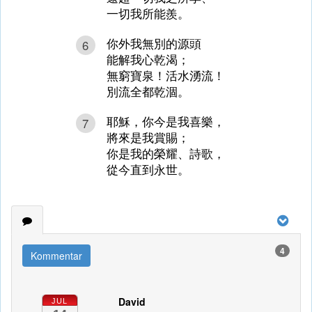
一切我所能羨。
你外我無別的源頭
6
能解我心乾渴；
無窮寶泉！活水湧流！
別流全都乾涸。
耶穌，你今是我喜樂，
7
將來是我賞賜；
你是我的榮耀、詩歌，
從今直到永世。
4
Kommentar
David
JUL