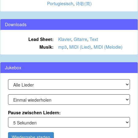
Portugiesisch
,
诗歌(简)
Downloads
Lead Sheet:
Klavier
,
Gitarre
,
Text
Musik:
mp3
,
MIDI (Lied)
,
MIDI (Melodie)
Jukebox
Pause zwischen Liedern:
Wiedergabe starten