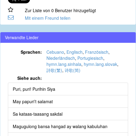
Zur Liste von 0 Benutzer hinzugefügt
Mit einem Freund teilen
Verwandte Lieder
Sprachen:
Cebuano
,
Englisch
,
Französisch
,
Niederländisch
,
Portugiesisch
,
hymn.lang.sinhala
,
hymn.lang.slovak
,
詩歌(繁)
,
诗歌(简)
Siehe auch:
Puri, puri! Purihin Siya
May papuri’t salamat
Sa kataas-taasang sakdal
Magugulong bansa hangad ay walang kabuluhan