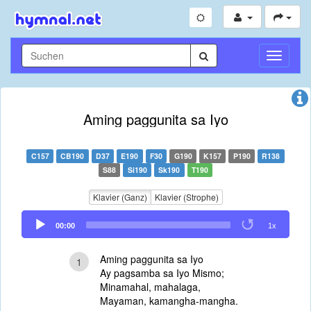
Navigati
umschal
Aming paggunita sa Iyo
C157
CB190
D37
E190
F30
G190
K157
P190
R138
S88
Si190
Sk190
T190
Klavier (Ganz)
Klavier (Strophe)
Audio
00:00
1x
Player
Aming paggunita sa Iyo
1
Ay pagsamba sa Iyo Mismo;
Minamahal, mahalaga,
Mayaman, kamangha-mangha.