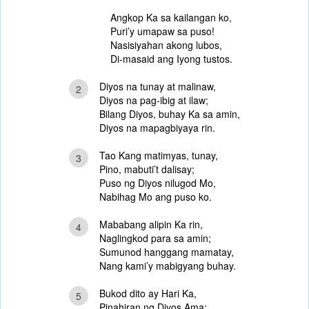
Angkop Ka sa kailangan ko,
Puri’y umapaw sa puso!
Nasisiyahan akong lubos,
Di-masaid ang Iyong tustos.
Diyos na tunay at malinaw,
2
Diyos na pag-ibig at ilaw;
Bilang Diyos, buhay Ka sa amin,
Diyos na mapagbiyaya rin.
Tao Kang matimyas, tunay,
3
Pino, mabuti’t dalisay;
Puso ng Diyos nilugod Mo,
Nabihag Mo ang puso ko.
Mababang alipin Ka rin,
4
Naglingkod para sa amin;
Sumunod hanggang mamatay,
Nang kami’y mabigyang buhay.
Bukod dito ay Hari Ka,
5
Pinahiran ng Diyos Ama;