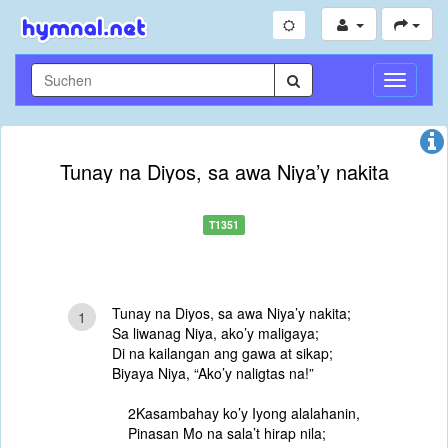
Navigati
umschal
Tunay na Diyos, sa awa Niya’y nakita
T1351
Tunay na Diyos, sa awa Niya’y nakita;
1
Sa liwanag Niya, ako’y maligaya;
Di na kailangan ang gawa at sikap;
Biyaya Niya, “Ako’y naligtas na!”
2Kasambahay ko’y Iyong alalahanin,
Pinasan Mo na sala’t hirap nila;