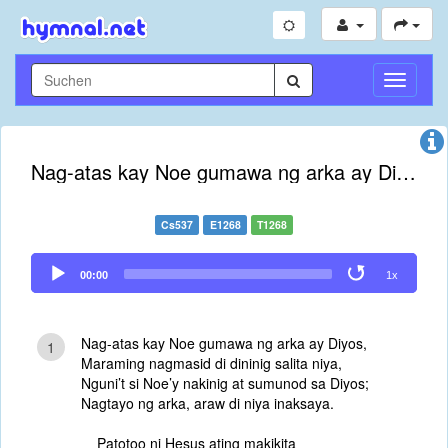
Navigati
umschal
Nag-atas kay Noe gumawa ng arka ay Diyos
Cs537
E1268
T1268
Audio
00:00
1x
Player
Nag-atas kay Noe gumawa ng arka ay Diyos,
1
Maraming nagmasid di dininig salita niya,
Nguni’t si Noe’y nakinig at sumunod sa Diyos;
Nagtayo ng arka, araw di niya inaksaya.
Patotoo ni Hesus ating makikita