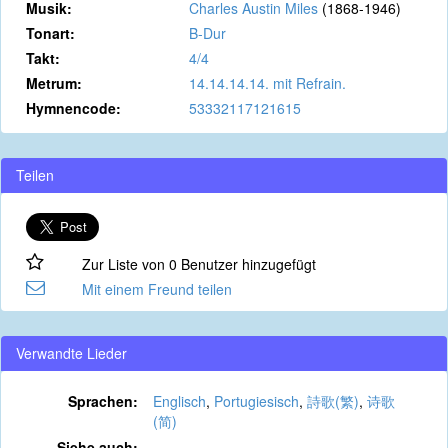
Musik:
Charles Austin Miles
(1868-1946)
Tonart:
B-Dur
Takt:
4/4
Metrum:
14.14.14.14. mit Refrain.
Hymnencode:
53332117121615
Teilen
Zur Liste von 0 Benutzer hinzugefügt
Mit einem Freund teilen
Verwandte Lieder
Sprachen:
Englisch
,
Portugiesisch
,
詩歌(繁)
,
诗歌
(简)
Siehe auch: