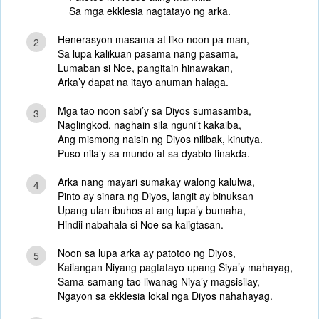
Sa mga ekklesia nagtatayo ng arka.
Henerasyon masama at liko noon pa man,
2
Sa lupa kalikuan pasama nang pasama,
Lumaban si Noe, pangitain hinawakan,
Arka’y dapat na itayo anuman halaga.
Mga tao noon sabi’y sa Diyos sumasamba,
3
Naglingkod, naghain sila nguni’t kakaiba,
Ang mismong naisin ng Diyos nilibak, kinutya.
Puso nila’y sa mundo at sa dyablo tinakda.
Arka nang mayari sumakay walong kalulwa,
4
Pinto ay sinara ng Diyos, langit ay binuksan
Upang ulan ibuhos at ang lupa’y bumaha,
Hindii nabahala si Noe sa kaligtasan.
Noon sa lupa arka ay patotoo ng Diyos,
5
Kailangan Niyang pagtatayo upang Siya’y mahayag,
Sama-samang tao liwanag Niya’y magsisilay,
Ngayon sa ekklesia lokal nga Diyos nahahayag.