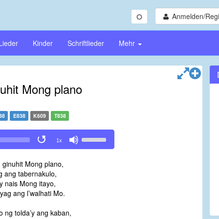
Anmelden/Regi
Lieder
Kinder
Schriftlieder
Mehr
nuhit Mong plano
38
E838
K609
T838
Use
1x
Up/Down
Arrow
 ginuhit Mong plano,
keys
 ang tabernakulo,
to
y nais Mong itayo,
increase
ag ang l’walhati Mo.
or
decrease
o ng tolda’y ang kaban,
volume.