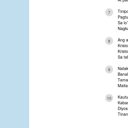
Tinip
7
Pagtu
Sa lo
Nagka
Ang a
8
Kristo
Krist
Sa ta
Natak
9
Banal
Tamas
Maita
Kautu
10
Kaban
Diyos
Tinan