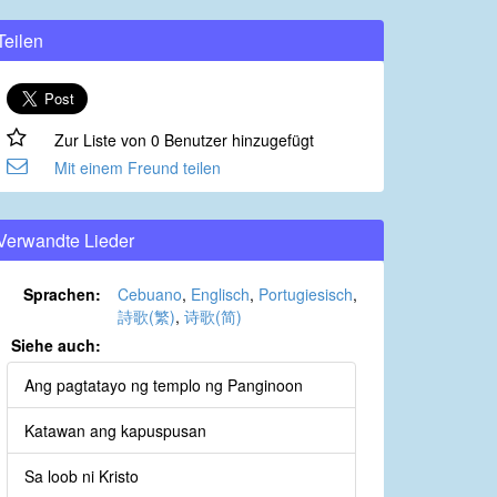
Teilen
Zur Liste von 0 Benutzer hinzugefügt
Mit einem Freund teilen
Verwandte Lieder
Sprachen:
Cebuano
,
Englisch
,
Portugiesisch
,
詩歌(繁)
,
诗歌(简)
Siehe auch:
Ang pagtatayo ng templo ng Panginoon
Katawan ang kapuspusan
Sa loob ni Kristo