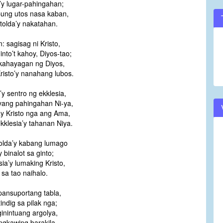
’y lugar-pahingahan;
ung utos nasa kaban,
 tolda’y nakatahan.
: sagisag ni Kristo,
into’t kahoy, Diyos-tao;
kahayagan ng Diyos,
risto’y nanahang lubos.
o’y sentro ng ekklesia,
yang pahingahan Ni-ya,
y Kristo nga ang Ama,
kklesia’y tahanan Niya.
olda’y kabang lumago
 binalot sa ginto;
sia’y lumaking Kristo,
 sa tao naihalo.
ansuportang tabla,
indig sa pilak nga;
inintuang argolya,
ngkawing barakila.