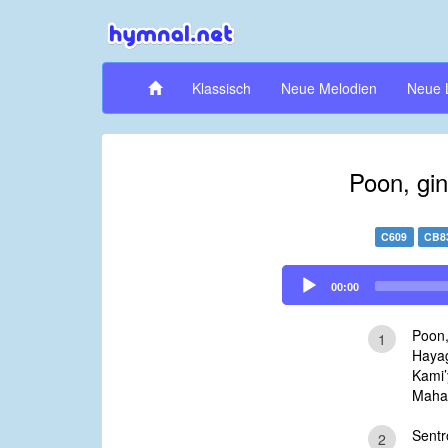
Klassisch
Neue Melodien
Neue 
Poon, gi
C609
CB8
Audio
00:00
Player
Poon,
1
Hayag
Kami’
Mahay
Sentr
2