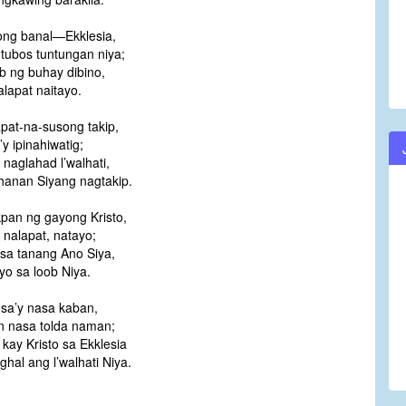
ong banal—Ekklesia,
tubos tuntungan niya;
’b ng buhay dibino,
lapat naitayo.
pat-na-susong takip,
’y ipinahiwatig;
o naglahad l’walhati,
hanan Siyang nagtakip.
pan ng gayong Kristo,
 nalapat, natayo;
a tanang Ano Siya,
yo sa loob Niya.
sa’y nasa kaban,
 nasa tolda naman;
 kay Kristo sa Ekklesia
ghal ang l’walhati Niya.