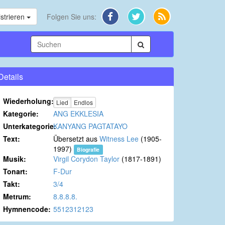
strieren
Folgen Sie uns:
Details
Wiederholung:
Lied
Endlos
Kategorie:
ANG EKKLESIA
Unterkategorie:
KANYANG PAGTATAYO
Text:
Übersetzt aus
Witness Lee
(1905-
1997)
Biografie
Musik:
Virgil Corydon Taylor
(1817-1891)
Tonart:
F-Dur
Takt:
3/4
Metrum:
8.8.8.8.
Hymnencode:
5512312123