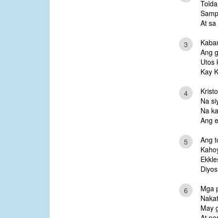
Tolda
Samp
At sa
Kaban
3
Ang g
Utos 
Kay K
Krist
4
Na si
Na ka
Ang e
Ang t
5
Kahoy
Ekkle
Diyos
Mga p
6
Nakat
May g
At pa