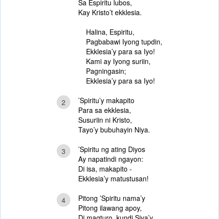
Sa Espiritu lubos,
Kay Kristo’t ekklesia.
Halina, Espiritu,
Pagbabawi Iyong tupdin,
Ekklesia’y para sa Iyo!
Kami ay Iyong suriin,
Pagningasin;
Ekklesia’y para sa Iyo!
’Spiritu’y makapito
2
Para sa ekklesia,
Susuriin ni Kristo,
Tayo’y bubuhayin Niya.
’Spiritu ng ating Diyos
3
Ay napatindi ngayon:
Di isa, makapito -
Ekklesia’y matustusan!
Pitong ’Spiritu nama’y
4
Pitong ilawang apoy,
Di magturo, kundi Siya’y