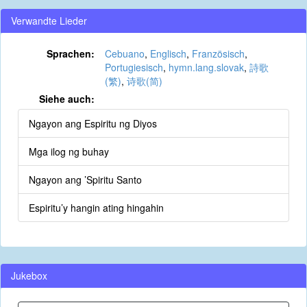
Verwandte Lieder
Sprachen:
Cebuano
,
Englisch
,
Französisch
,
Portugiesisch
,
hymn.lang.slovak
,
詩歌
(繁)
,
诗歌(简)
Siehe auch:
Ngayon ang Espiritu ng Diyos
Mga ilog ng buhay
Ngayon ang ’Spiritu Santo
Espiritu’y hangin ating hingahin
Jukebox