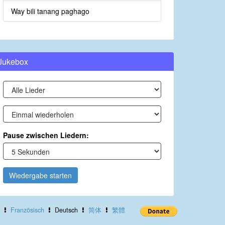
Way bili tanang paghago
Jukebox
Pause zwischen Liedern:
Wiedergabe starten
Französisch
Deutsch
简体
繁體