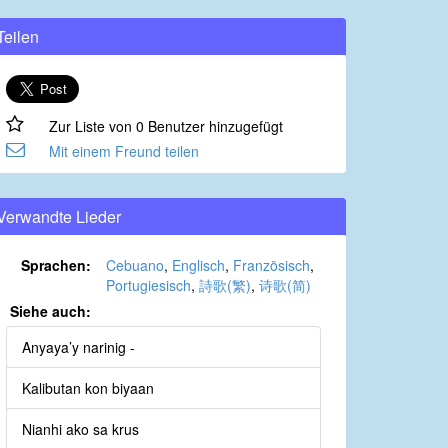
Teilen
Zur Liste von 0 Benutzer hinzugefügt
Mit einem Freund teilen
Verwandte Lieder
Sprachen:
Cebuano
,
Englisch
,
Französisch
,
Portugiesisch
,
詩歌(繁)
,
诗歌(简)
Siehe auch:
Anyaya’y narinig -
Kalibutan kon biyaan
Nianhi ako sa krus