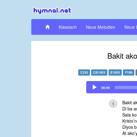
Klassisch
Neue Melodien
Neue 
Bakit a
C235
CB1003
E1003
F196
Audio
00:00
Player
Bakit 
1
Di ba a
Sala ko
Kristo’
Diyos b
At ako’y