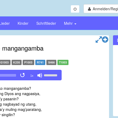
Anmelden/Regi
Lieder
Kinder
Schriftlieder
Mehr
ko mangangamba
G1003
K235
P1003
R741
S466
T1003
Use
1x
Up/Down
Arrow
ako mangangamba?
keys
ng Diyos ang nagpasiya,
to
’y pasanin?
increase
ng nagbayad ng utang,
or
a’y muling mag’paratang,
decrease
 singilin?
volume.