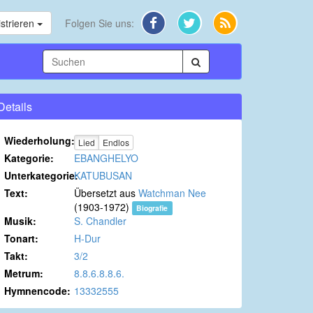
strieren
Folgen Sie uns:
Details
Wiederholung:
Lied
Endlos
Kategorie:
EBANGHELYO
Unterkategorie:
KATUBUSAN
Text:
Übersetzt aus
Watchman Nee
(1903-1972)
Biografie
Musik:
S. Chandler
Tonart:
H-Dur
Takt:
3/2
Metrum:
8.8.6.8.8.6.
Hymnencode:
13332555