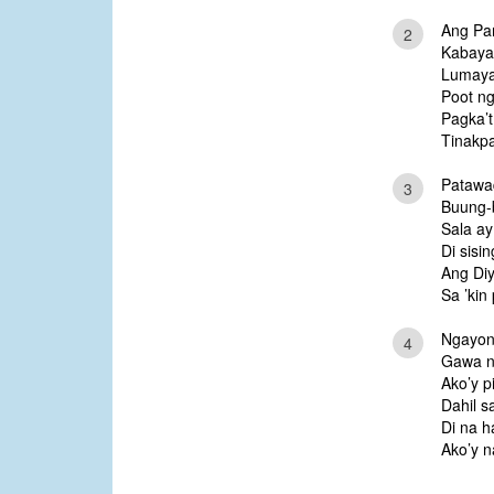
Ang Pan
2
Kabaya
Lumaya
Poot ng
Pagka’t
Tinakpa
Patawad
3
Buung-
Sala ay
Di sisin
Ang Diy
Sa ’kin
Ngayon
4
Gawa ni
Ako’y p
Dahil s
Di na h
Ako’y n