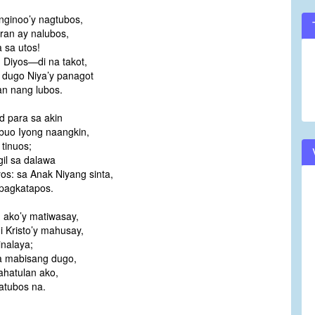
ginoo’y nagtubos,
ran ay nalubos,
 sa utos!
 Diyos—di na takot,
 dugo Niya’y panagot
n nang lubos.
 para sa akin
buo Iyong naangkin,
 tinuos;
gil sa dalawa
os: sa Anak Niyang sinta,
 pagkatapos.
 ako’y matiwasay,
 Kristo’y mahusay,
inalaya;
a mabisang dugo,
ahatulan ako,
atubos na.