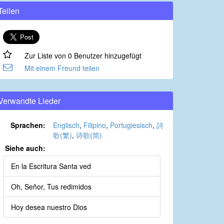
Teilen
Zur Liste von 0 Benutzer hinzugefügt
Mit einem Freund teilen
Verwandte Lieder
Sprachen:
Englisch
,
Filipino
,
Portugiesisch
,
詩
歌(繁)
,
诗歌(简)
Siehe auch:
En la Escritura Santa ved
Oh, Señor, Tus redimidos
Hoy desea nuestro Dios