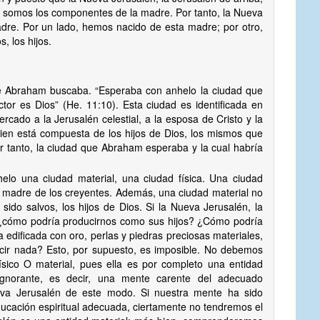
s, somos los componentes de la madre. Por tanto, la Nueva
adre. Por un lado, hemos nacido de esta madre; por otro,
 los hijos.
e Abraham buscaba. “Esperaba con anhelo la ciudad que
tor es Dios” (He. 11:10). Esta ciudad es identificada en
ado a la Jerusalén celestial, a la esposa de Cristo y la
ien está compuesta de los hijos de Dios, los mismos que
or tanto, la ciudad que Abraham esperaba y la cual habría
lo una ciudad material, una ciudad física. Una ciudad
la madre de los creyentes. Además, una ciudad material no
ido salvos, los hijos de Dios. Si la Nueva Jerusalén, la
a, ¿cómo podría producirnos como sus hijos? ¿Cómo podría
 edificada con oro, perlas y piedras preciosas materiales,
cir nada? Esto, por supuesto, es imposible. No debemos
sico O material, pues ella es por completo una entidad
 ignorante, es decir, una mente carente del adecuado
ueva Jerusalén de este modo. Si nuestra mente ha sido
ducación espiritual adecuada, ciertamente no tendremos el