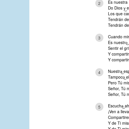
Es nuestra 
2
Do Dios y͜ 
Los que cam
Tendrán de
Tendrán de
Cuando mir
3
Es nuestro͜
Sentir el gr
Y compartir
Y compartir
Nuestra͜ es
4
Tampoco͜ el
Pero Tú mis
Señor, Tú 
Señor, Tú 
Escucha͜ ah
5
¡Ven a llev
Compartire
Y de Ti mis
Y de Ti mis