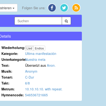
strieren
Folgen Sie uns:
Details
Wiederholung:
Lied
Endlos
Kategorie:
Ultima manifestación
Unterkategorie:
Nuestra meta
Text:
Übersetzt aus
Anon.
Musik:
Anonym
Tonart:
C-Dur
Takt:
6/8
Metrum:
10.10.10.10. with repeat.
Hymnencode:
546536721665