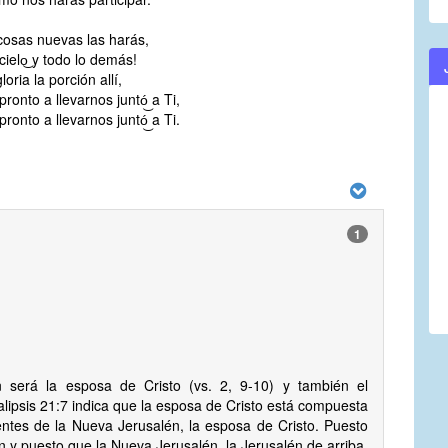
cosas nuevas las harás,
l cielo͜ y todo lo demás!
loria la porción allí,
ronto a llevarnos juntó͜ a Ti,
ronto a llevarnos juntó͜ a Ti.
1
 será la esposa de Cristo (vs. 2, 9-10) y también el
alipsis 21:7 indica que la esposa de Cristo está compuesta
tes de la Nueva Jerusalén, la esposa de Cristo. Puesto
y puesto que la Nueva Jerusalén, la Jerusalén de arriba,