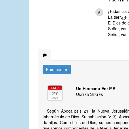
¡Todas las 
6
La tierra͜ e
El Dios de g
Señor, ven p
Señor, ven p
Kommentar
Un Hermano En: P.R.
MAR
27
United States
2025
Según Apocalipsis 21, la Nueva Jerusalén
tabernáculo de Dios, Su habitación (v. 3). Apoc
de hijos. Como hijos de Dios, somos componen
que somos componentes de la Nueva Jerusalén 