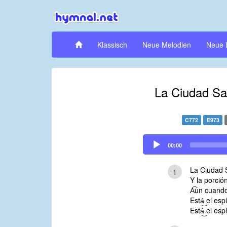
Klassisch
Neue Melodien
Neue 
La Ciudad Sa
C772
E973
Audio
00:00
Player
La Ciudad 
1
Y la porción
A͡un cuando
Está͜ el esp
Está͜ el esp