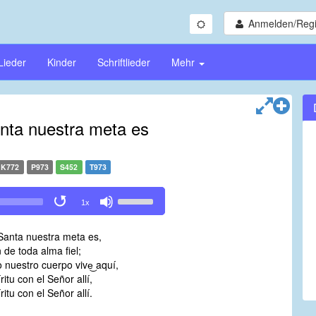
Anmelden/Regi
Lieder
Kinder
Schriftlieder
Mehr
nta nuestra meta es
K772
P973
S452
T973
Use
1x
Up/Down
Arrow
Santa nuestra meta es,
keys
 de toda alma fiel;
to
 nuestro cuerpo vive͜ aquí,
increase
íritu con el Señor allí,
or
íritu con el Señor allí.
decrease
volume.