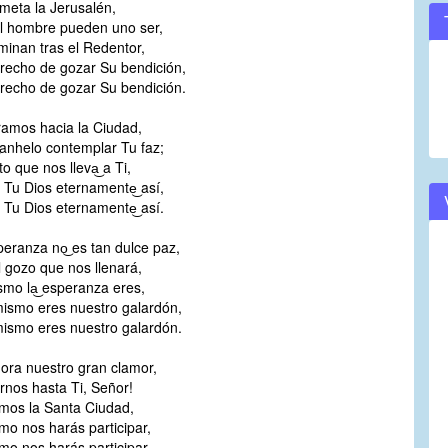
meta la Jerusalén,
el hombre pueden uno ser,
inan tras el Redentor,
recho de gozar Su bendición,
recho de gozar Su bendición.
amos hacia la Ciudad,
 anhelo contemplar Tu faz;
ito que nos lleva͜ a Ti,
 Tu Dios eternamente͜ así,
 Tu Dios eternamente͜ así.
peranza no͜ es tan dulce paz,
 gozo que nos llenará,
mo la͜ esperanza eres,
mismo eres nuestro galardón,
mismo eres nuestro galardón.
ora nuestro gran clamor,
arnos hasta Ti, Señor!
mos la Santa Ciudad,
mo nos harás participar,
mo nos harás participar.