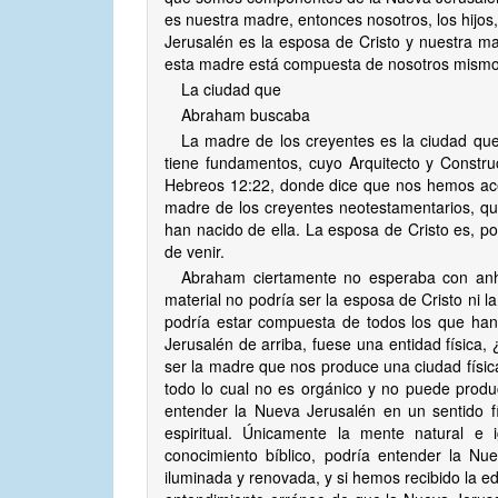
es nuestra madre, entonces nosotros, los hijo
Jerusalén es la esposa de Cristo y nuestra m
esta madre está compuesta de nosotros mismos,
La ciudad que
Abraham buscaba
La madre de los creyentes es la ciudad qu
tiene fundamentos, cuyo Arquitecto y Construc
Hebreos 12:22, donde dice que nos hemos acerc
madre de los creyentes neotestamentarios, qu
han nacido de ella. La esposa de Cristo es, p
de venir.
Abraham ciertamente no esperaba con anhe
material no podría ser la esposa de Cristo ni 
podría estar compuesta de todos los que han s
Jerusalén de arriba, fuese una entidad físic
ser la madre que nos produce una ciudad física
todo lo cual no es orgánico y no puede produ
entender la Nueva Jerusalén en un sentido fí
espiritual. Únicamente la mente natural e
conocimiento bíblico, podría entender la N
iluminada y renovada, y si hemos recibido la e