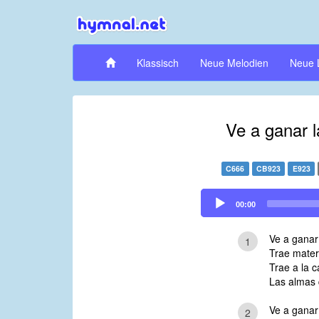
Klassisch
Neue Melodien
Neue 
Ve a ganar 
C666
CB923
E923
Audio
00:00
Player
Ve a ganar
1
Trae materi
Trae a la c
Las almas 
Ve a ganar
2