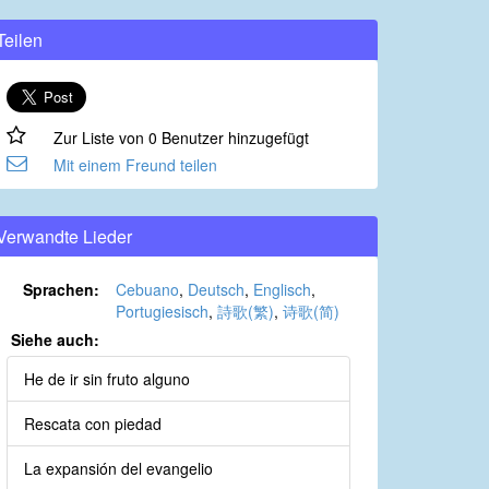
Teilen
Zur Liste von 0 Benutzer hinzugefügt
Mit einem Freund teilen
Verwandte Lieder
Sprachen:
Cebuano
,
Deutsch
,
Englisch
,
Portugiesisch
,
詩歌(繁)
,
诗歌(简)
Siehe auch:
He de ir sin fruto alguno
Rescata con piedad
La expansión del evangelio