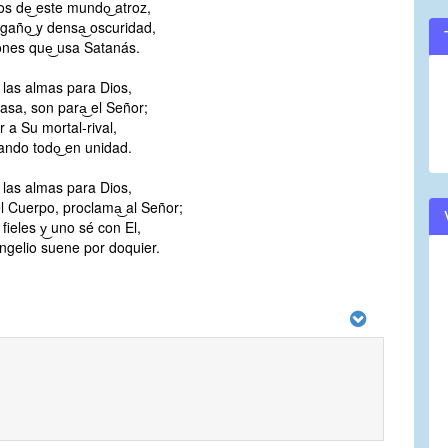
los de͜ este mundo͜ atroz,
gaño͜ y densa͜ oscuridad,
ones que͜ usa Satanás.
 las almas para Dios,
asa, son para͜ el Señor;
 a Su mortal-rival,
ando todo͜ en unidad.
 las almas para Dios,
l Cuerpo, proclama͜ al Señor;
fieles y͜ uno sé con El,
ngelio suene por doquier.