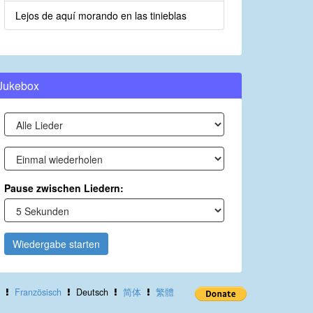
Lejos de aquí morando en las tinieblas
Jukebox
Pause zwischen Liedern:
Wiedergabe starten
Französisch
Deutsch
简体
繁體