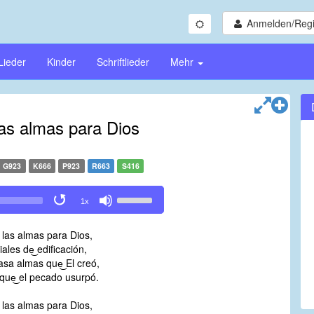
Anmelden/Regi
Lieder
Kinder
Schriftlieder
Mehr
las almas para Dios
G923
K666
P923
R663
S416
Use
1x
Up/Down
Arrow
 las almas para Dios,
keys
ales de͜ edificación,
to
asa almas que͜ El creó,
increase
que͜ el pecado usurpó.
or
decrease
 las almas para Dios,
volume.