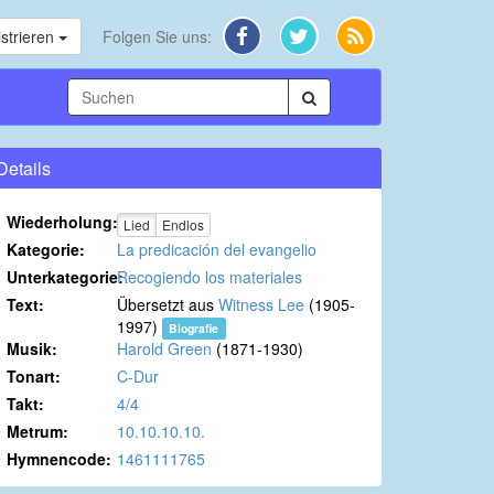
strieren
Folgen Sie uns:
Details
Wiederholung:
Lied
Endlos
Kategorie:
La predicación del evangelio
Unterkategorie:
Recogiendo los materiales
Text:
Übersetzt aus
Witness Lee
(1905-
1997)
Biografie
Musik:
Harold Green
(1871-1930)
Tonart:
C-Dur
Takt:
4/4
Metrum:
10.10.10.10.
Hymnencode:
1461111765