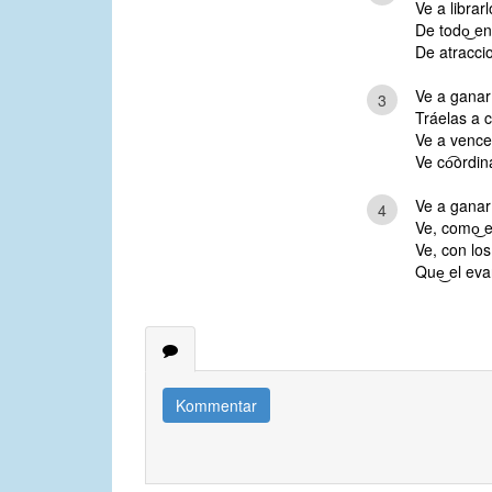
Ve a librar
De todo͜ en
De atracci
Ve a ganar
3
Tráelas a c
Ve a vencer
Ve co͡ordin
Ve a ganar
4
Ve, como͜ e
Ve, con los 
Que͜ el eva
Kommentar