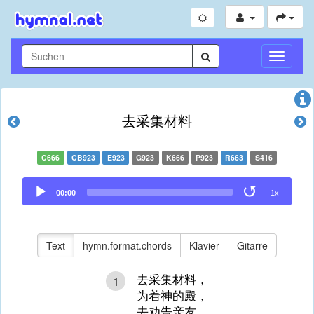
Navigati
umschal
去采集材料
C666
CB923
E923
G923
K666
P923
R663
S416
Audio
00:00
1x
Player
Text
hymn.format.chords
Klavier
Gitarre
去采集材料，
1
为着神的殿，
去劝告亲友