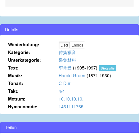
Details
Wiederholung:
Lied
Endlos
Kategorie:
传扬福音
Unterkategorie:
采集材料
Text:
李常受
(1905-1997)
Biografie
Musik:
Harold Green
(1871-1930)
Tonart:
C-Dur
Takt:
4/4
Metrum:
10.10.10.10.
Hymnencode:
1461111765
Teilen