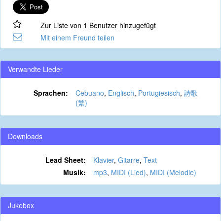
Zur Liste von 1 Benutzer hinzugefügt
Mit einem Freund teilen
Verwandte Lieder
Sprachen:
Cebuano
,
Englisch
,
Portugiesisch
,
詩歌
(繁)
Downloads
Lead Sheet:
Klavier
,
Gitarre
,
Text
Musik:
mp3
,
MIDI (Lied)
,
MIDI (Melodie)
Jukebox