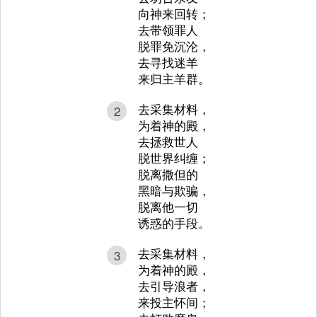
向神来回转；
去带领罪人
脱罪免沉沦，
去寻找迷羊
来归主羊群。
去采集材料，
2
为着神的殿，
去拯救世人
脱世界纠缠；
脱离撒但的
黑暗与欺骗，
脱离他一切
诱惑的手段。
去采集材料，
3
为着神的殿，
去引导浪者，
来投主怀间；