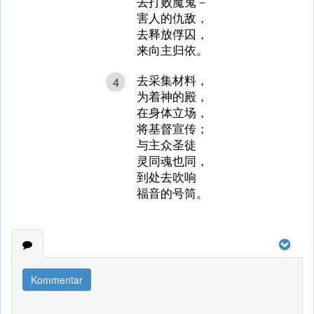
去打败魔鬼－
害人的仇敌，
去释放俘囚，
来向主归依。
去采集材料，
4
为着神的殿，
在身体立场，
将基督宣传；
与主众圣徒
灵同魂也同，
到处去吹响
福音的号筒。
Kommentar