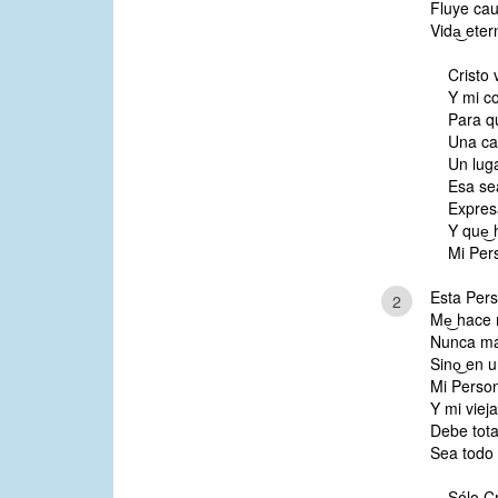
Fluye cau
Vida͜ eter
Cristo 
Y mi co
Para q
Una ca
Un luga
Esa sea
Expresa
Y que͜ 
Mi Per
Esta Pers
2
Me͜ hace 
Nunca más
Sino͜ en u
Mi Person
Y mi viej
Debe tota
Sea todo 
Sólo Cr