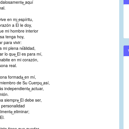
dalosamente͜ aquí
nal.
vive en mi͜ espíritu,
razón a El le doy,
ue mi hombre interior
sa tenga hoy,
r para vivir:
 mi plena re͡alidad,
r lo que͜ El es para mí,
habite en mi corazón,
sona real.
ona formada͜ en mí,
miembro de Su Cuerpo͜ así,
 independiente͜ actuar,
nión.
a siempre͜ El debe ser,
a personalidad
lmente͜ eliminar;
El.
isto tiene que quedar,