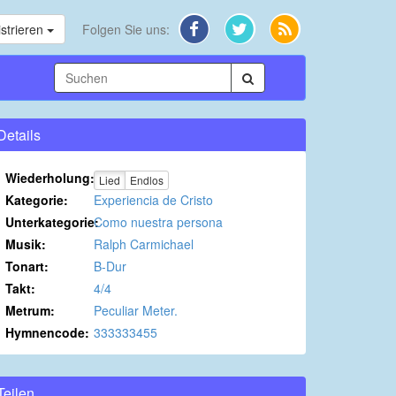
strieren
Folgen Sie uns:
Details
Wiederholung:
Lied
Endlos
Kategorie:
Experiencia de Cristo
Unterkategorie:
Como nuestra persona
Musik:
Ralph Carmichael
Tonart:
B-Dur
Takt:
4/4
Metrum:
Peculiar Meter.
Hymnencode:
333333455
Teilen