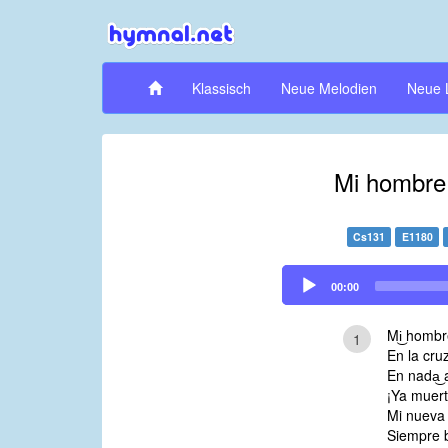
Klassisch
Neue Melodien
Neue 
Mi hombre 
Cs131
E1180
Audio
00:00
Player
Mi͜ hombr
1
En la cru
En nada͜ 
¡Ya muert
Mi nueva 
Siempre b