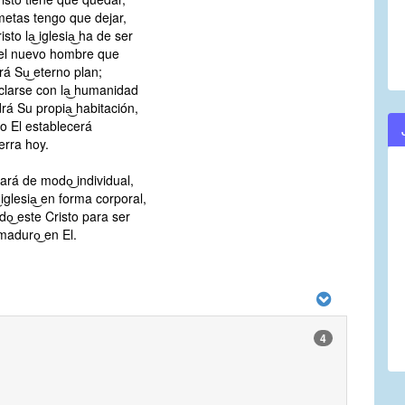
metas tengo que dejar,
isto la͜ iglesia͜ ha de ser
el nuevo hombre que
á Su͜ eterno plan;
clarse con la͜ humanidad
á Su propia͜ habitación,
o El establecerá
ierra hoy.
hará de modo͜ individual,
 iglesia͜ en forma corporal,
o͜ este Cristo para ser
maduro͜ en El.
4