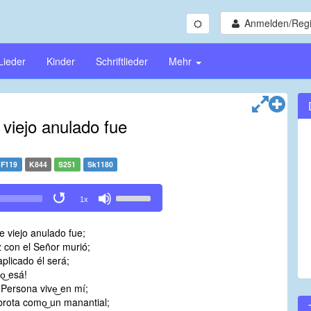
Anmelden/Regi
Lieder
Kinder
Schriftlieder
Mehr
viejo anulado fue
F119
K844
S251
Sk1180
Use
1x
Up/Down
Arrow
e viejo anulado fue;
keys
z con el Señor murió;
to
aplicado él será;
increase
o͜ esá!
or
Persona vive͜ en mí;
decrease
rota como͜ un manantial;
volume.