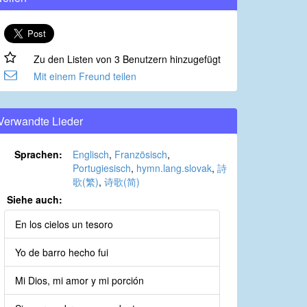
Zu den Listen von 3 Benutzern hinzugefügt
Mit einem Freund teilen
Verwandte Lieder
Sprachen:
Englisch
,
Französisch
,
Portugiesisch
,
hymn.lang.slovak
,
詩
歌(繁)
,
诗歌(简)
Siehe auch:
En los cielos un tesoro
Yo de barro hecho fui
Mi Dios, mi amor y mi porción