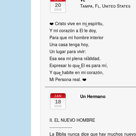
20
Tampa, Fl, United States
2026
❤️ Cristo vive en mi͜ espíritu,
Y mi corazón a El le doy,
Para que mi hombre interior
Una casa tenga hoy,
Un lugar para vivir:
Esa sea mi plena re͡alidad,
Expresar lo que͜ El es para mí,
Y que͜ habite en mi corazón,
Mi Persona real. ❤️
Un Hermano
JAN
18
2026
II. EL NUEVO HOMBRE
---------------
La Biblia nunca dice que hay muchos nuevo