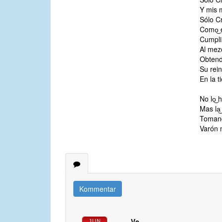
Y mis 
Sólo Cr
Como͜ 
Cumplir
Al mez
Obtendr
Su rein
En la t
No lo͜ 
Mas la͜
Tomand
Varón 
Kommentar
Vc
JUN