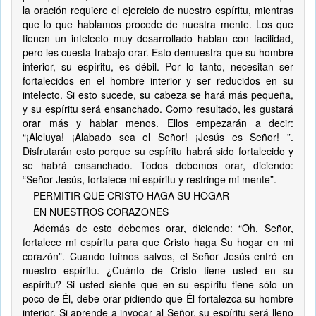
la oración requiere el ejercicio de nuestro espíritu, mientras
que lo que hablamos procede de nuestra mente. Los que
tienen un intelecto muy desarrollado hablan con facilidad,
pero les cuesta trabajo orar. Esto demuestra que su hombre
interior, su espíritu, es débil. Por lo tanto, necesitan ser
fortalecidos en el hombre interior y ser reducidos en su
intelecto. Si esto sucede, su cabeza se hará más pequeña,
y su espíritu será ensanchado. Como resultado, les gustará
orar más y hablar menos. Ellos empezarán a decir:
“¡Aleluya! ¡Alabado sea el Señor! ¡Jesús es Señor! ”.
Disfrutarán esto porque su espíritu habrá sido fortalecido y
se habrá ensanchado. Todos debemos orar, diciendo:
“Señor Jesús, fortalece mi espíritu y restringe mi mente”.
PERMITIR QUE CRISTO HAGA SU HOGAR
EN NUESTROS CORAZONES
Además de esto debemos orar, diciendo: “Oh, Señor,
fortalece mi espíritu para que Cristo haga Su hogar en mi
corazón”. Cuando fuimos salvos, el Señor Jesús entró en
nuestro espíritu. ¿Cuánto de Cristo tiene usted en su
espíritu? Si usted siente que en su espíritu tiene sólo un
poco de Él, debe orar pidiendo que Él fortalezca su hombre
interior. Si aprende a invocar al Señor, su espíritu será lleno