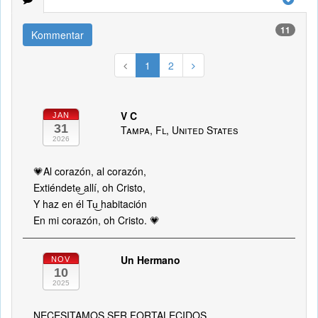
11
Kommentar
1
2
V C
JAN
31
Tampa, Fl, United States
2026
💗Al corazón, al corazón,
Extiéndete͜ allí, oh Cristo,
Y haz en él Tu͜ habitación
En mi corazón, oh Cristo. 💗
Un Hermano
NOV
10
2025
NECESITAMOS SER FORTALECIDOS