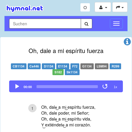
Navigati
umschal
Oh, dale a mi espíritu fuerza
CB1134
Cs446
D1134
E1134
F72
G1134
LSM94
R299
S182
Sk1134
Audio
00:00
1x
Player
Oh, dale͜ a mi͜ espíritu fuerza,
1
Oh, dale poder, mi Señor;
Oh, dale͜ a mi͜ espíritu vida,
Y͜ extiéndete͜ a mi corazón.