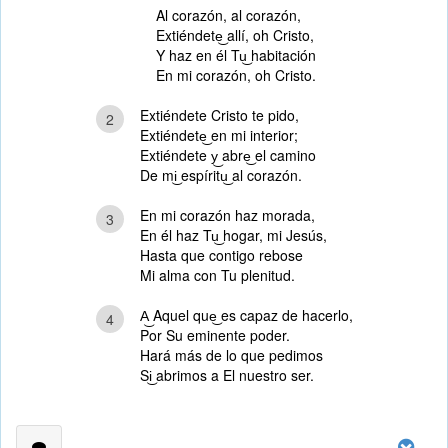
Al corazón, al corazón,
Extiéndete͜ allí, oh Cristo,
Y haz en él Tu͜ habitación
En mi corazón, oh Cristo.
Extiéndete Cristo te pido,
2
Extiéndete͜ en mi interior;
Extiéndete y͜ abre͜ el camino
De mi͜ espíritu͜ al corazón.
En mi corazón haz morada,
3
En él haz Tu͜ hogar, mi Jesús,
Hasta que contigo rebose
Mi alma con Tu plenitud.
A͜ Aquel que͜ es capaz de hacerlo,
4
Por Su eminente poder.
Hará más de lo que pedimos
Si͜ abrimos a El nuestro ser.