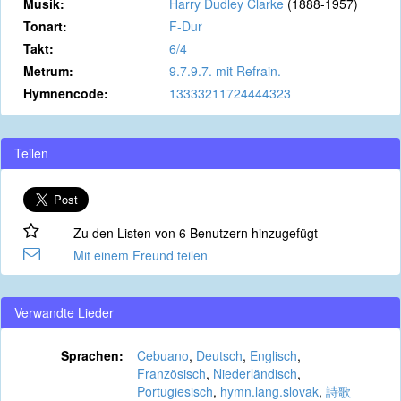
Musik:
Harry Dudley Clarke
(1888-1957)
Tonart:
F-Dur
Takt:
6/4
Metrum:
9.7.9.7. mit Refrain.
Hymnencode:
13333211724444323
Teilen
Zu den Listen von 6 Benutzern hinzugefügt
Mit einem Freund teilen
Verwandte Lieder
Sprachen:
Cebuano
,
Deutsch
,
Englisch
,
Französisch
,
Niederländisch
,
Portugiesisch
,
hymn.lang.slovak
,
詩歌