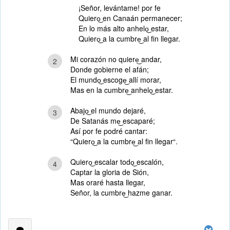
¡Señor, levántame! por fe
Quiero͜ en Canaán permanecer;
En lo más alto anhelo͜ estar,
Quiero͜ a la cumbre͜ al fin llegar.
Mi corazón no quiere͜ andar,
2
Donde gobierne el afán;
El mundo͜ escoge͜ allí morar,
Mas en la cumbre͜ anhelo͜ estar.
Abajo͜ el mundo dejaré,
3
De Satanás me͜ escaparé;
Así por fe podré cantar:
“Quiero͜ a la cumbre͜ al fin llegar“.
Quiero͜ escalar todo͜ escalón,
4
Captar la gloria de Sión,
Mas oraré hasta llegar,
Señor, la cumbre͜ hazme ganar.