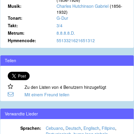
(1856-1926)
Musik:
Charles Hutchinson Gabriel
(1856-
1932)
Tonart:
G-Dur
Takt:
3/4
Metrum:
8.8.8.8.D.
Hymnencode:
5513321621651312
Teilen
Zu den Listen von 4 Benutzern hinzugefügt
Mit einem Freund teilen
Verwandte Lieder
Sprachen:
Cebuano
,
Deutsch
,
Englisch
,
Filipino
,