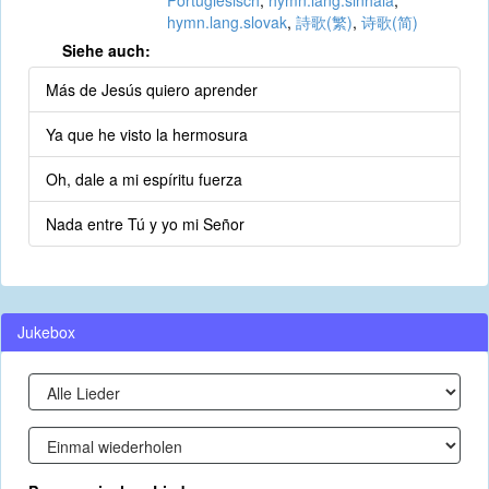
Portugiesisch
,
hymn.lang.sinhala
,
hymn.lang.slovak
,
詩歌(繁)
,
诗歌(简)
Siehe auch:
Más de Jesús quiero aprender
Ya que he visto la hermosura
Oh, dale a mi espíritu fuerza
Nada entre Tú y yo mi Señor
Jukebox