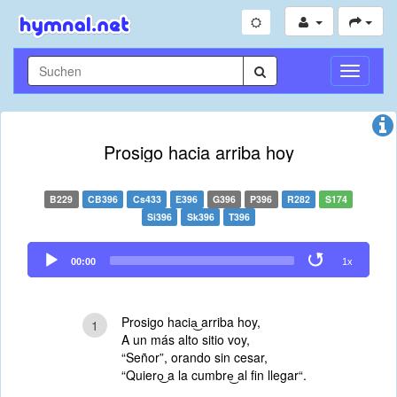
Navigati
umschal
Prosigo hacia arriba hoy
B229
CB396
Cs433
E396
G396
P396
R282
S174
Si396
Sk396
T396
Audio
00:00
1x
Player
Prosigo hacia͜ arriba hoy,
1
A un más alto sitio voy,
“Señor”, orando sin cesar,
“Quiero͜ a la cumbre͜ al fin llegar“.