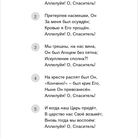
Аллилуйя! О, Спаситель!
Претерпев насмешки, Он
2
За меня был осуждён;
Кровью я Его прощён.
Аллилуйя! О, Спаситель!
Мы грешны, на нас вина,
3
Он был Агнцем без пятна;
Искупление сполна?!
Аллилуйя! О, Спаситель!
На кресте распят был Он,
4
«Кончено!» – был крик Его,
Ныне Он превознесён.
Аллилуйя! О, Спаситель!
И когда наш Царь придёт,
5
В царство нас Своё возьмёт,
Вновь тогда мы воспоём:
Аллилуйя! О, Спаситель!