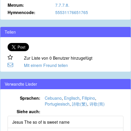
Metrum:
7.7.7.8.
Hymnencode:
55531176651765
Teilen
Zur Liste von 0 Benutzer hinzugefügt
Mit einem Freund teilen
Verwandte Lieder
Sprachen:
Cebuano
,
Englisch
,
Filipino
,
Portugiesisch
,
詩歌(繁)
,
诗歌(简)
Siehe auch:
Jesus The so of is sweet name