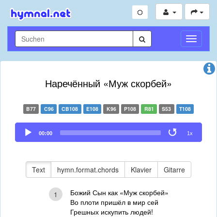
Navigati
umschal
Наречённый «Муж скорбей»
B77
C96
CB108
E108
K96
P108
R81
S53
T108
Audio
00:00
1x
Player
Text
hymn.format.chords
Klavier
Gitarre
Божий Сын как «Муж скорбей»
1
Во плоти пришёл в мир сей
Грешных искупить людей!