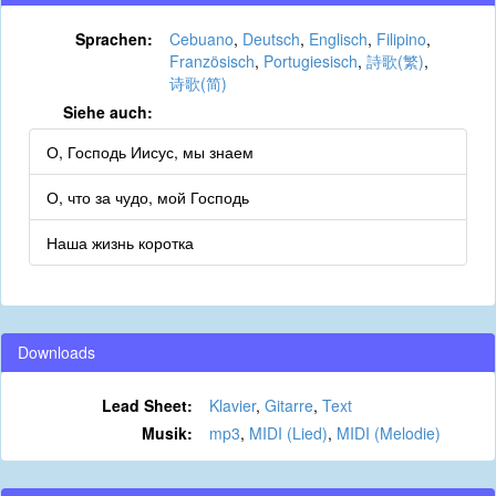
Sprachen:
Cebuano
,
Deutsch
,
Englisch
,
Filipino
,
Französisch
,
Portugiesisch
,
詩歌(繁)
,
诗歌(简)
Siehe auch:
О, Господь Иисус, мы знаем
О, что за чудо, мой Господь
Наша жизнь коротка
Downloads
Lead Sheet:
Klavier
,
Gitarre
,
Text
Musik:
mp3
,
MIDI (Lied)
,
MIDI (Melodie)