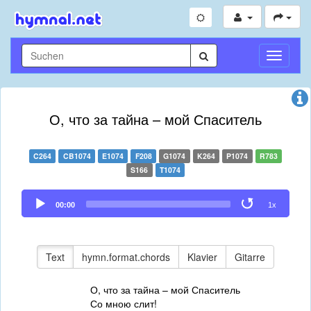
Navigati
umschal
О, что за тайна – мой Спаситель
C264
CB1074
E1074
F208
G1074
K264
P1074
R783
S166
T1074
Audio
00:00
1x
Player
Text
hymn.format.chords
Klavier
Gitarre
О, что за тайна – мой Спаситель
Со мною слит!