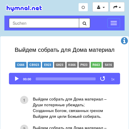
Navigati
umschal
Выйдем собрать для Дома материал
C666
CB923
E923
G923
K666
P923
R663
S416
Audio
00:00
1x
Player
Выйдем собрать для Дома материал –
1
Души потеряные убеждать;
Созданных Богом, связанных грехом
Выйдем для цели Божьей собирать.
Выйдем собрать для Дома материал –
2