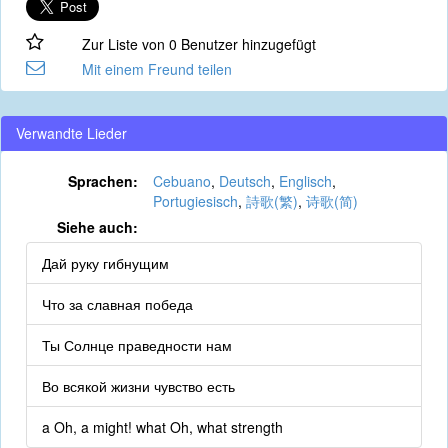
Zur Liste von 0 Benutzer hinzugefügt
Mit einem Freund teilen
Verwandte Lieder
Sprachen:
Cebuano
,
Deutsch
,
Englisch
,
Portugiesisch
,
詩歌(繁)
,
诗歌(简)
Siehe auch:
Дай руку гибнущим
Что за славная победа
Ты Солнце праведности нам
Во всякой жизни чувство есть
a Oh, a might! what Oh, what strength