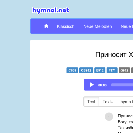
Klassisch
Neue Melodien
Neue 
Приносит Х
C659
CB912
E912
F171
G912
Audio
00:00
Player
Text
Text+
hymn.
Принос
1
Богу, т
Так из