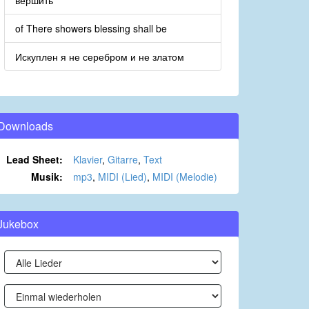
вершить
of There showers blessing shall be
Искуплен я не серебром и не златом
Downloads
Lead Sheet:
Klavier
,
Gitarre
,
Text
Musik:
mp3
,
MIDI (Lied)
,
MIDI (Melodie)
Jukebox