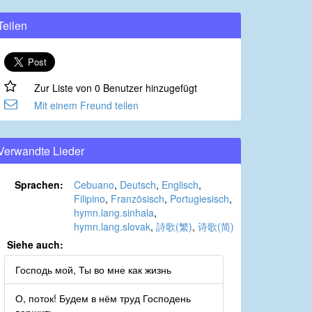
Teilen
Zur Liste von 0 Benutzer hinzugefügt
Mit einem Freund teilen
Verwandte Lieder
Sprachen:
Cebuano
,
Deutsch
,
Englisch
,
Filipino
,
Französisch
,
Portugiesisch
,
hymn.lang.sinhala
,
hymn.lang.slovak
,
詩歌(繁)
,
诗歌(简)
Siehe auch:
Господь мой, Ты во мне как жизнь
О, поток! Будем в нём труд Господень