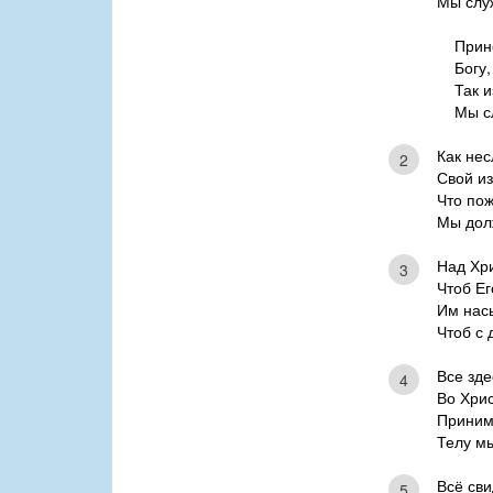
Мы слу
Прин
Богу,
Так 
Мы с
Как нес
2
Свой из
Что пож
Мы дол
Над Хр
3
Чтоб Ег
Им нас
Чтоб с 
Все зде
4
Во Хрис
Приним
Телу м
Всё сви
5