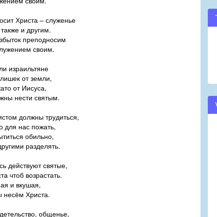
жением своим.
осит Христа – служенье
 также и другим.
избыток преподносим
лужением своим.
ли израильтяне
лишек от земли,
ато от Иисуса,
жны нести святым.
истом должны трудиться,
о для нас пожать,
ытиться обильно,
другими разделять.
сь действуют святые,
та чтоб возрастать.
ая и вкушая,
ы несём Христа.
детельство, общенье,