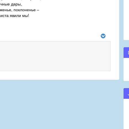
ичные дары,
женье, поклоненье –
иста явили мы!