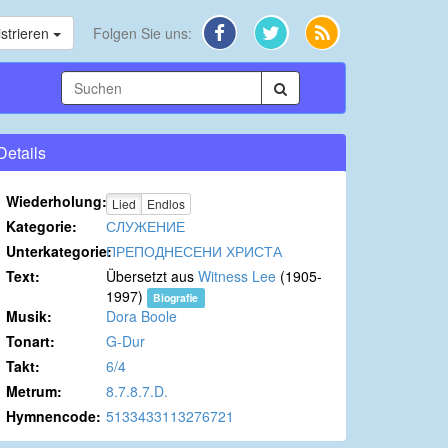
strieren
Folgen Sie uns:
Details
Wiederholung:
Lied
Endlos
Kategorie:
СЛУЖЕНИЕ
Unterkategorie:
ПРЕПОДНЕСЕНИ ХРИСТА
Text:
Übersetzt aus
Witness Lee
(1905-
1997)
Biografie
Musik:
Dora Boole
Tonart:
G-Dur
Takt:
6/4
Metrum:
8.7.8.7.D.
Hymnencode:
5133433113276721