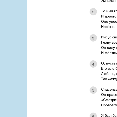
Умчался 
То имя г
2
И дорого
Оно унос
Несёт не
Иисус св
3
Главу вр
Он силу
И мёртвы
О, пусть 
4
Его всю 
Любовь, 
Так жажд
Спасенье
5
Он праве
«Смотри:
Провозгл
Я был бы
6