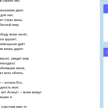
в страхе бес.
решникам дано
 для них.
ит страх вины,
бесный мир.
ободу всем несёт,
ага крушит;
 немощным даёт
м жизнь дарит.
вкусит, увидит мир
благодать!
обнявшая меня,
ет всех обнять.
 – истина Его,
дность моя;
 вот Агнец!» – всем вокруг
ашаю я.
 счастлив имя то