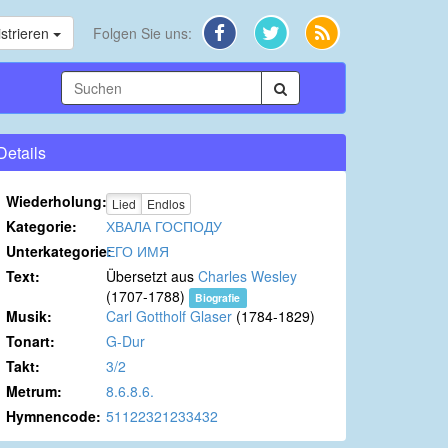
strieren
Folgen Sie uns:
Details
Wiederholung:
Lied
Endlos
Kategorie:
ХВАЛА ГОСПОДУ
Unterkategorie:
ЕГО ИМЯ
Text:
Übersetzt aus
Charles Wesley
(1707-1788)
Biografie
Musik:
Carl Gottholf Glaser
(1784-1829)
Tonart:
G-Dur
Takt:
3/2
Metrum:
8.6.8.6.
Hymnencode:
51122321233432