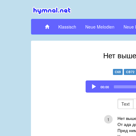
Klassisch
Neue Melodien
Neue 
Нет выше
C69
CB72
Audio
00:00
Player
Text
Нет выш
1
От ада д
Пред ним