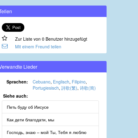
Teilen
Zur Liste von 0 Benutzer hinzugefügt
Mit einem Freund teilen
Verwandte Lieder
Sprachen:
Cebuano
,
Englisch
,
Filipino
,
Portugiesisch
,
詩歌(繁)
,
诗歌(简)
Siehe auch:
Петь буду об Иисусе
Как дети благодати, мы
Господь, знаю – мой Ты, Тебя я люблю