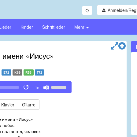
Anmelden/Regi
Lieder
Kinder
Schriftlieder
Mehr
 имени «Иисус»
E72
K69
R56
T72
Use
1x
Up/Down
Arrow
keys
Klavier
Gitarre
to
increase
е имени «Иисус»
or
о небес.
decrease
 пал ангел, человек,
volume.