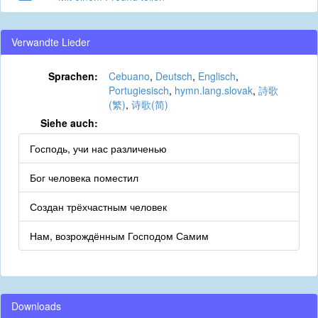
Verwandte Lieder
Sprachen:
Cebuano
,
Deutsch
,
Englisch
,
Portugiesisch
,
hymn.lang.slovak
,
詩歌
(繁)
,
诗歌(简)
Siehe auch:
Господь, учи нас различенью
Бог человека поместил
Создан трёхчастным человек
Нам, возрождённым Господом Самим
Downloads