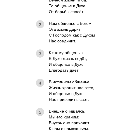
То общенье в Духе
От борьбы спасёт.
Нам общенье с Богом
2
Эта жизнь дарит;
С Господом как с Духом
Нас соединит.
К этому общенью
3
В Духе жизнь ведёт,
И общенье в Духе
Благодать даёт.
В истинном общенье
4
Жизнь хранит нас всех,
И общенье в Духе
Нас приводит в свет.
Внешне очищаясь,
5
Мы его храним;
Внутрь оно приходит
К нам с помазаньем.