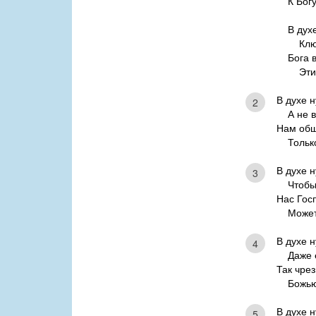
К Богу 
В дух
Ключ 
Бога 
Этим 
В духе 
2
А не в 
Нам общ
Только 
В духе 
3
Чтобы 
Нас Гос
Может 
В духе 
4
Даже ес
Так чрез
Божью 
В духе 
5