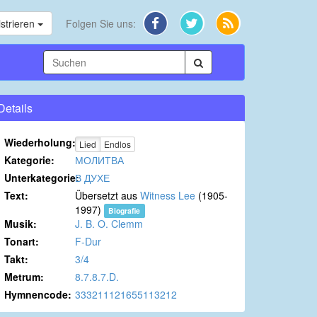
strieren
Folgen Sie uns:
Details
Wiederholung:
Lied
Endlos
Kategorie:
МОЛИТВА
Unterkategorie:
В ДУХЕ
Text:
Übersetzt aus
Witness Lee
(1905-
1997)
Biografie
Musik:
J. B. O. Clemm
Tonart:
F-Dur
Takt:
3/4
Metrum:
8.7.8.7.D.
Hymnencode:
333211121655113212