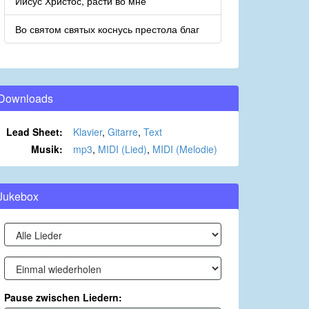
Иисус Христос, расти во мне
Во святом святых коснусь престола благ
Downloads
Lead Sheet:
Klavier
,
Gitarre
,
Text
Musik:
mp3
,
MIDI (Lied)
,
MIDI (Melodie)
Jukebox
Pause zwischen Liedern: