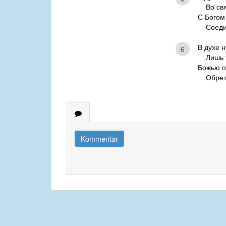
Во свят
С Богом
Соедин
В духе 
6
Лишь та
Божью п
Обретат
Kommentar