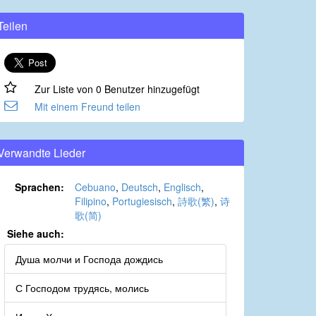
Teilen
Zur Liste von 0 Benutzer hinzugefügt
Mit einem Freund teilen
Verwandte Lieder
Sprachen:
Cebuano
,
Deutsch
,
Englisch
,
Filipino
,
Portugiesisch
,
詩歌(繁)
,
诗
歌(简)
Siehe auch:
Душа молчи и Господа дождись
С Господом трудясь, молись