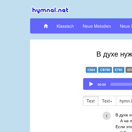
Klassisch
Neue Melodien
Neue 
В духе ну
C564
CB780
E780
G7
Audio
00:00
Player
Text
Text+
hymn.
В духе 
1
А не пл
Если эт