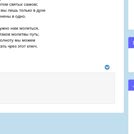
ом святых самом;
 мы лишь только в духе
ены в одно.
нужно нам молиться,
ков молитвы путь;
олноту мы можем
ь чрез этот ключ.