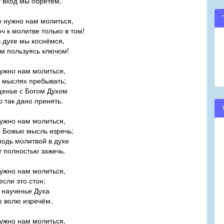
вход мы обретём.
е нужно нам молиться,
к молитве только в том!
в духе мы коснёмся,
пользуясь ключом!
нужно нам молиться,
мыслях пребывать;
енье с Богом Духом
так дано принять.
нужно нам молиться,
Божью мысль изречь;
подь молитвой в духе
полностью зажечь.
нужно нам молиться,
ли это стон;
 наученье Духа
волю изречём.
нужно нам молиться,