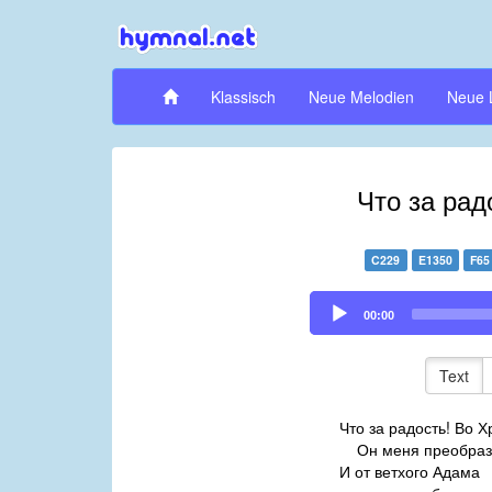
Klassisch
Neue Melodien
Neue 
Что за рад
C229
E1350
F65
Audio
00:00
Player
Text
Что за радость! Во Х
Он меня преобраз
И от ветхого Адама