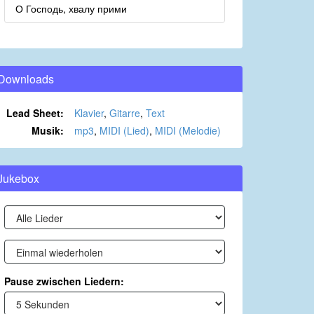
О Господь, хвалу прими
Downloads
Lead Sheet:
Klavier
,
Gitarre
,
Text
Musik:
mp3
,
MIDI (Lied)
,
MIDI (Melodie)
Jukebox
Pause zwischen Liedern: