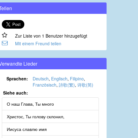
Teilen
Zur Liste von 1 Benutzer hinzugefügt
Mit einem Freund teilen
Verwandte Lieder
Sprachen:
Deutsch
,
Englisch
,
Filipino
,
Französisch
,
詩歌(繁)
,
诗歌(简)
Siehe auch:
О наш Глава, Ты много
Христос, Ты голову склонил,
Иисуса славлю имя