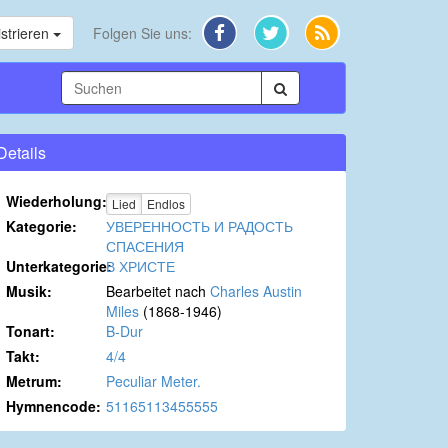
strieren
Folgen Sie uns:
Details
Wiederholung:
Lied
Endlos
Kategorie:
УВЕРЕННОСТЬ И РАДОСТЬ
СПАСЕНИЯ
Unterkategorie:
В ХРИСТЕ
Musik:
Bearbeitet nach
Charles Austin
Miles
(1868-1946)
Tonart:
B-Dur
Takt:
4/4
Metrum:
Peculiar Meter.
Hymnencode:
51165113455555