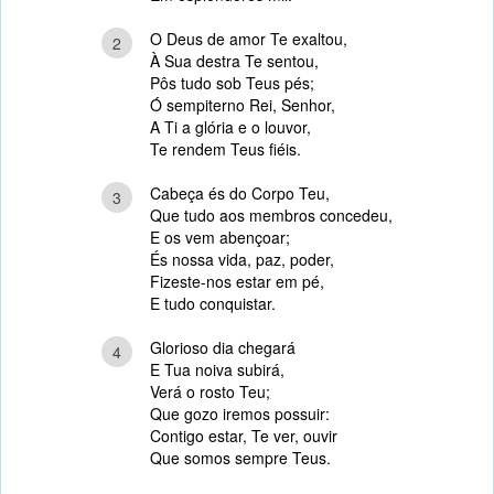
O Deus de amor Te exaltou,
2
À Sua destra Te sentou,
Pôs tudo sob Teus pés;
Ó sempiterno Rei, Senhor,
A Ti a glória e o louvor,
Te rendem Teus fiéis.
Cabeça és do Corpo Teu,
3
Que tudo aos membros concedeu,
E os vem abençoar;
És nossa vida, paz, poder,
Fizeste-nos estar em pé,
E tudo conquistar.
Glorioso dia chegará
4
E Tua noiva subirá,
Verá o rosto Teu;
Que gozo iremos possuir:
Contigo estar, Te ver, ouvir
Que somos sempre Teus.