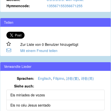
Hymnencode:
135567155356671255
Teilen
Zur Liste von 0 Benutzer hinzugefügt
Mit einem Freund teilen
Verwandte Lieder
Sprachen:
Englisch
,
Filipino
,
詩歌(繁)
,
诗歌(简)
Siehe auch:
Eis miríades de vozes
Eis no céu Jesus sentado