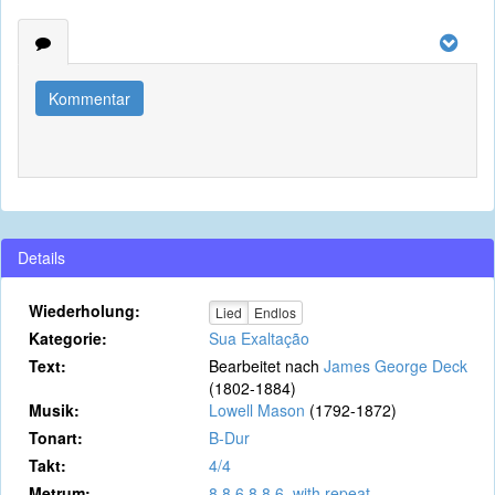
Kommentar
Details
Wiederholung:
Lied
Endlos
Kategorie:
Sua Exaltação
Text:
Bearbeitet nach
James George Deck
(1802-1884)
Musik:
Lowell Mason
(1792-1872)
Tonart:
B-Dur
Takt:
4/4
Metrum:
8.8.6.8.8.6. with repeat.