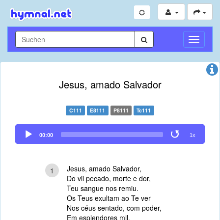
Navigati
umschal
Jesus, amado Salvador
C111
E8111
P8111
Tc111
Audio
00:00
1x
Player
Jesus, amado Salvador,
1
Do vil pecado, morte e dor,
Teu sangue nos remiu.
Os Teus exultam ao Te ver
Nos céus sentado, com poder,
Em esplendores mil.