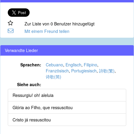
Zur Liste von 0 Benutzer hinzugefügt
Mit einem Freund teilen
Verwandte Lieder
Sprachen:
Cebuano
,
Englisch
,
Filipino
,
Französisch
,
Portugiesisch
,
詩歌(繁)
,
诗歌(简)
Siehe auch:
Ressurgiu! oh! aleluia
Glória ao Filho, que ressuscitou
Cristo já ressuscitou