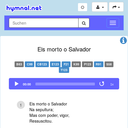
Navigati
umschal
Eis morto o Salvador
B83
C99
CB123
E123
F21
K99
P123
R91
S58
T123
Audio
00:00
1x
Player
Eis morto o Salvador
1
Na sepultura;
Mas com poder, vigor,
Ressuscitou.