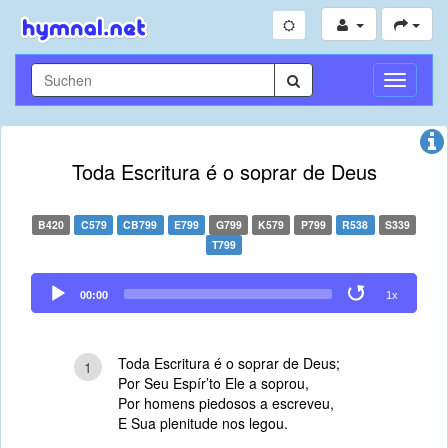
Navigati
umschal
Toda Escritura é o soprar de Deus
B420
C579
CB799
E799
G799
K579
P799
R538
S339
T799
Audio
00:00
1x
Player
Toda Escritura é o soprar de Deus;
1
Por Seu Espír’to Ele a soprou,
Por homens piedosos a escreveu,
E Sua plenitude nos legou.