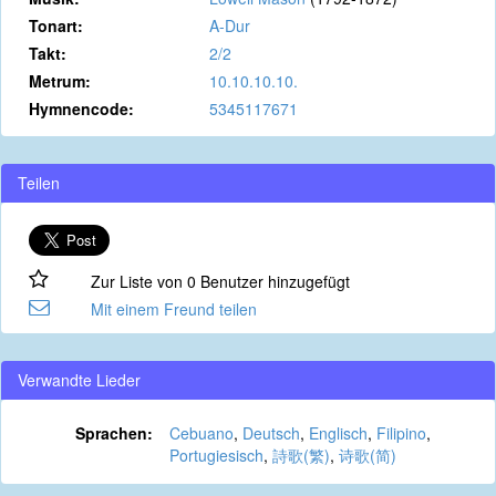
Tonart:
A-Dur
Takt:
2/2
Metrum:
10.10.10.10.
Hymnencode:
5345117671
Teilen
Zur Liste von 0 Benutzer hinzugefügt
Mit einem Freund teilen
Verwandte Lieder
Sprachen:
Cebuano
,
Deutsch
,
Englisch
,
Filipino
,
Portugiesisch
,
詩歌(繁)
,
诗歌(简)