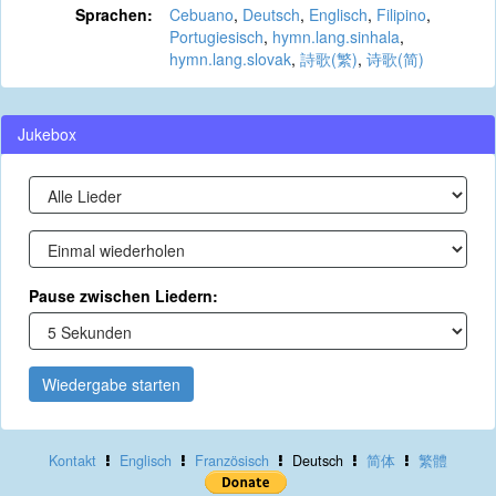
Sprachen:
Cebuano
,
Deutsch
,
Englisch
,
Filipino
,
Portugiesisch
,
hymn.lang.sinhala
,
hymn.lang.slovak
,
詩歌(繁)
,
诗歌(简)
Jukebox
Pause zwischen Liedern:
Wiedergabe starten
Kontakt
Englisch
Französisch
Deutsch
简体
繁體