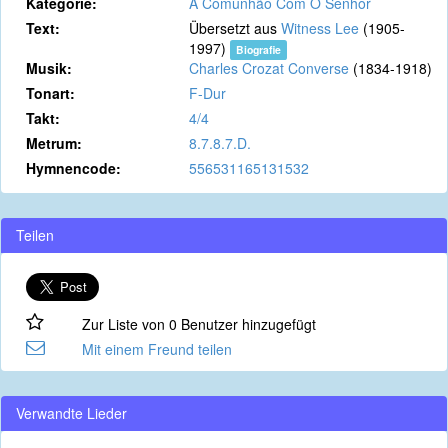
Kategorie:
A Comunhão Com O Senhor
Text:
Übersetzt aus
Witness Lee
(1905-
1997)
Biografie
Musik:
Charles Crozat Converse
(1834-1918)
Tonart:
F-Dur
Takt:
4/4
Metrum:
8.7.8.7.D.
Hymnencode:
556531165131532
Teilen
Zur Liste von 0 Benutzer hinzugefügt
Mit einem Freund teilen
Verwandte Lieder