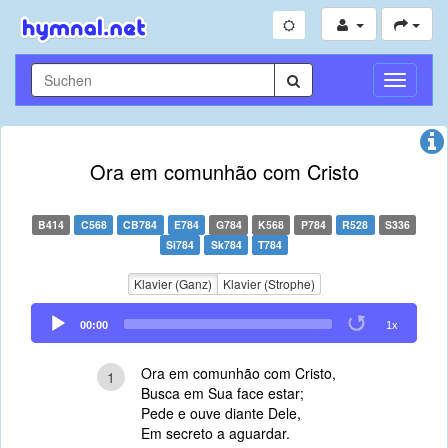
Navigati
umschal
Ora em comunhão com Cristo
B414
C568
CB784
E784
G784
K568
P784
R528
S336
Si784
Sk784
T784
Klavier (Ganz)
Klavier (Strophe)
Audio
00:00
1x
Player
Ora em comunhão com Cristo,
1
Busca em Sua face estar;
Pede e ouve diante Dele,
Em secreto a aguardar.