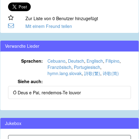
Zur Liste von 0 Benutzer hinzugefügt
Mit einem Freund teilen
Verwandte Lieder
Sprachen:
Cebuano
,
Deutsch
,
Englisch
,
Filipino
,
Französisch
,
Portugiesisch
,
hymn.lang.slovak
,
詩歌(繁)
,
诗歌(简)
Siehe auch:
Ó Deus e Pai, rendemos-Te louvor
Jukebox