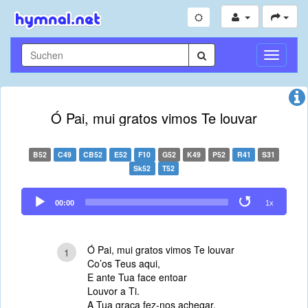
Navigati
umschal
Ó Pai, mui gratos vimos Te louvar
B52
C49
CB52
E52
F10
G52
K49
P52
R41
S31
Sk52
T52
Audio
00:00
1x
Player
Ó Pai, mui gratos vimos Te louvar
1
Co’os Teus aqui,
E ante Tua face entoar
Louvor a Ti.
A Tua graça fez-nos achegar,