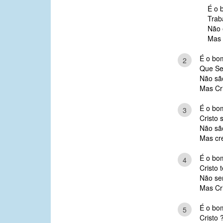
É o 
Trab
Não 
Mas 
É o bo
2
Que Se
Não são
Mas Cr
É o bo
3
Cristo
Não são
Mas cr
É o bo
4
Cristo 
Não ser
Mas Cr
É o bo
5
Cristo