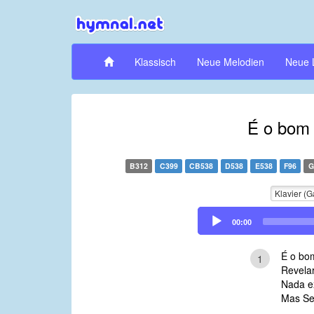
Klassisch
Neue Melodien
Neue 
É o bom 
B312
C399
CB538
D538
E538
F96
G
Klavier (G
Audio
00:00
Player
É o bo
1
Revela
Nada ex
Mas Se