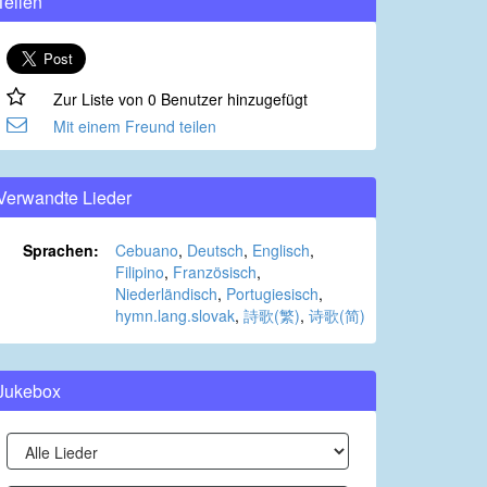
Teilen
Zur Liste von 0 Benutzer hinzugefügt
Mit einem Freund teilen
Verwandte Lieder
Sprachen:
Cebuano
,
Deutsch
,
Englisch
,
Filipino
,
Französisch
,
Niederländisch
,
Portugiesisch
,
hymn.lang.slovak
,
詩歌(繁)
,
诗歌(简)
Jukebox