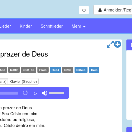
Anmelden/Regi
Lieder
Kinder
Schriftlieder
Mehr
prazer de Deus
538
K399
LSM146
P538
R384
S241
Sk538
T538
anz)
Klavier (Strophe)
Use
1x
Up/Down
Arrow
m prazer de Deus
keys
r Seu Cristo em mim;
to
terno ou religioso,
increase
u Cristo dentro em mim.
or
decrease