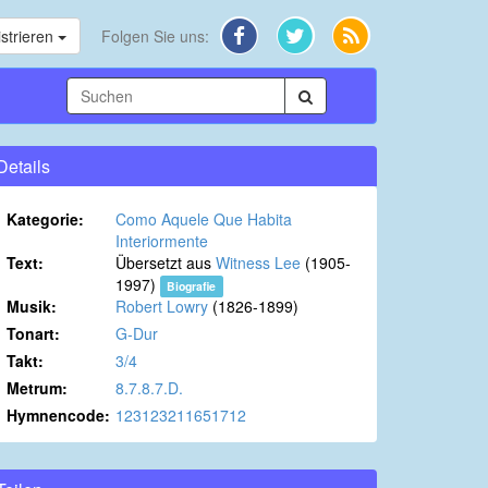
strieren
Folgen Sie uns:
Details
Kategorie:
Como Aquele Que Habita
Interiormente
Text:
Übersetzt aus
Witness Lee
(1905-
1997)
Biografie
Musik:
Robert Lowry
(1826-1899)
Tonart:
G-Dur
Takt:
3/4
Metrum:
8.7.8.7.D.
Hymnencode:
123123211651712