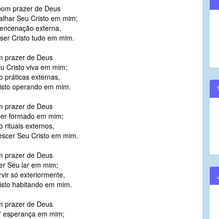
bom prazer de Deus
volume.
alhar Seu Cristo em mim;
encenação externa,
ser Cristo tudo em mim.
m prazer de Deus
u Cristo viva em mim;
 práticas externas,
isto operando em mim.
m prazer de Deus
 ser formado em mim;
 rituais externos,
escer Seu Cristo em mim.
m prazer de Deus
ter Seu lar em mim;
vir só exteriormente,
isto habitando em mim.
m prazer de Deus
 ? esperança em mim;