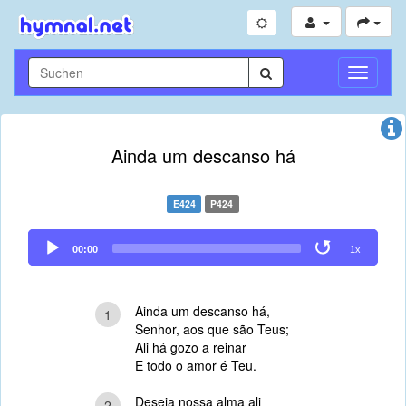
Navigati
umschal
Ainda um descanso há
E424
P424
Audio
00:00
1x
Player
Ainda um descanso há,
1
Senhor, aos que são Teus;
Ali há gozo a reinar
E todo o amor é Teu.
Deseja nossa alma ali
2