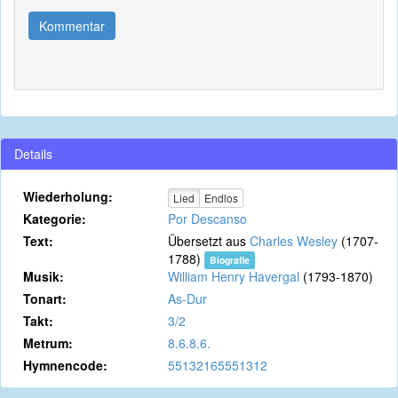
Kommentar
Details
Wiederholung:
Lied
Endlos
Kategorie:
Por Descanso
Text:
Übersetzt aus
Charles Wesley
(1707-
1788)
Biografie
Musik:
William Henry Havergal
(1793-1870)
Tonart:
As-Dur
Takt:
3/2
Metrum:
8.6.8.6.
Hymnencode:
55132165551312