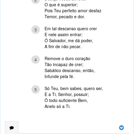
O que é superior;
Pois Teu perfeito amor desfaz
Temor, pecado e dor.
Em tal descanso quero crer
3
E nele assim entrar;
Ó Salvador, me dá poder,
A fim de não pecar.
Remove o duro coração
4
Tão incapaz de crer;
Sabático descanso, então,
Infunde pela fé.
Só Teu, bem sabes, quero ser,
5
E a Ti, Senhor, possuir;
Ó todo-suficiente Bem,
Anelo só a Ti.