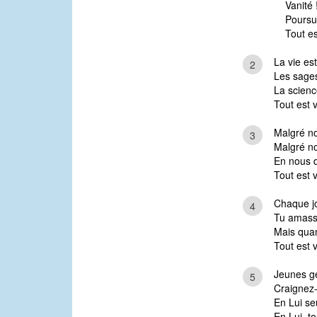
Vanité 
Poursui
Tout es
La vie es
2
Les sages
La scienc
Tout est v
Malgré no
3
Malgré no
En nous d
Tout est v
Chaque jou
4
Tu amasse
Mais quan
Tout est v
Jeunes ge
5
Craignez-
En Lui se
En Lui, to