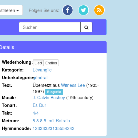
strieren
Folgen Sie uns:
Details
Wiederholung:
Lied
Endlos
Kategorie:
L’évangile
Unterkategorie:
général
Text:
Übersetzt aus
Witness Lee
(1905-
1997)
Biografie
Musik:
J. Calvin Bushey
(19th century)
Tonart:
Es-Dur
Takt:
4/4
Metrum:
8.8.8.5. mit Refrain.
Hymnencode:
12333323135554243