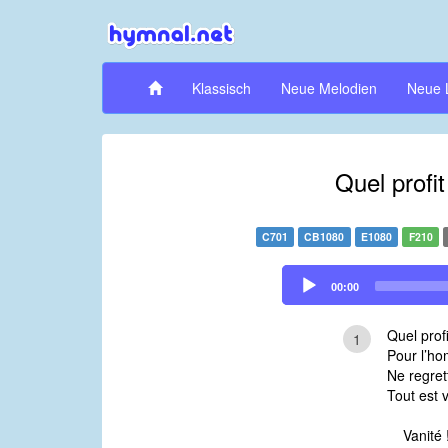
Klassisch
Neue Melodien
Neue 
Quel profi
C701
CB1080
E1080
F210
Audio
00:00
Player
Quel prof
1
Pour l’h
Ne regret
Tout est v
Vanité 