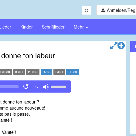
Anmelden/Regi
Lieder
Kinder
Schriftlieder
Mehr
t donne ton labeur
G1080
K701
P1080
R785
S491
T1080
Use
1x
Up/Down
Arrow
it donne ton labeur ?
keys
omme aucune nouveauté !
to
te pas le passé,
increase
anité !
or
decrease
! Vanité !
volume.