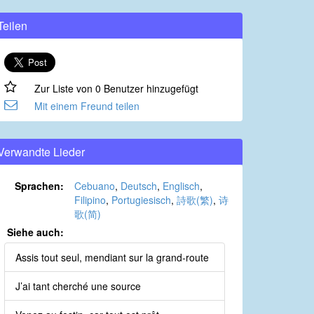
Teilen
Zur Liste von 0 Benutzer hinzugefügt
Mit einem Freund teilen
Verwandte Lieder
Sprachen:
Cebuano
,
Deutsch
,
Englisch
,
Filipino
,
Portugiesisch
,
詩歌(繁)
,
诗
歌(简)
Siehe auch:
Assis tout seul, mendiant sur la grand-route
J’ai tant cherché une source