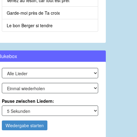
Venez au festin, car tout est prêt
Garde-moi près de Ta croix
Le bon Berger si tendre
Jukebox
Pause zwischen Liedern:
Wiedergabe starten