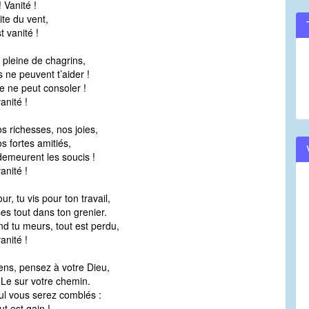
! Vanité !
te du vent,
t vanité !
t pleine de chagrins,
 ne peuvent t’aider !
e ne peut consoler !
anité !
s richesses, nos joies,
s fortes amitiés,
emeurent les soucis !
anité !
r, tu vis pour ton travail,
s tout dans ton grenier.
d tu meurs, tout est perdu,
anité !
ns, pensez à votre Dieu,
Le sur votre chemin.
ul vous serez comblés :
ut est gain !