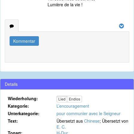
Lumière de la vie !
Kommentar
Details
Wiederholung:
Lied
Endlos
Kategorie:
L’encouragement
Unterkategorie:
pour communier avec le Seigneur
Text:
Übersetzt aus
Chinese
; Übersetzt von
E. C.
Tonart:
H-Dur