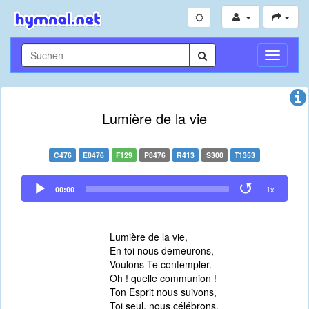
Navigati
umschal
Lumière de la vie
C476
E8476
F129
P8476
R413
S300
T1353
Audio
00:00
1x
Player
Lumière de la vie,
En toi nous demeurons,
Voulons Te contempler.
Oh ! quelle communion !
Ton Esprit nous suivons,
Toi seul, nous célébrons,