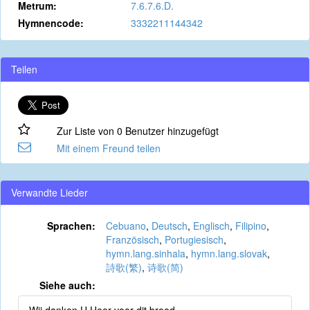
Metrum:
7.6.7.6.D.
Hymnencode:
3332211144342
Teilen
Zur Liste von 0 Benutzer hinzugefügt
Mit einem Freund teilen
Verwandte Lieder
Sprachen:
Cebuano
,
Deutsch
,
Englisch
,
Filipino
,
Französisch
,
Portugiesisch
,
hymn.lang.sinhala
,
hymn.lang.slovak
,
詩歌(繁)
,
诗歌(简)
Siehe auch: