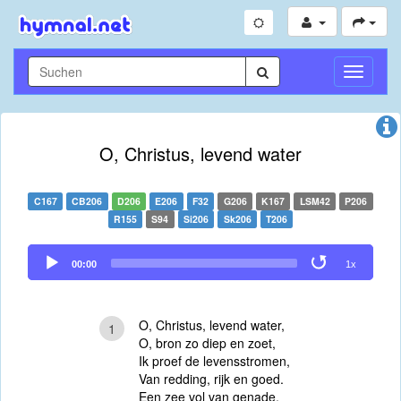
Navigati
umschal
O, Christus, levend water
C167
CB206
D206
E206
F32
G206
K167
LSM42
P206
R155
S94
Si206
Sk206
T206
Audio
00:00
1x
Player
O, Christus, levend water,
1
O, bron zo diep en zoet,
Ik proef de levensstromen,
Van redding, rijk en goed.
Een zee vol van genade,