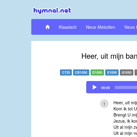
Klassisch
Neue Melodien
Neue 
Heer, uit mijn ba
C725
CB1050
D1050
E1050
G1050
Audio
00:00
Player
Heer, uit mi
1
Kom ik tot U
Brengt U mij
Jezus, ik ko
Uit al mijn 
Uit al mijn 