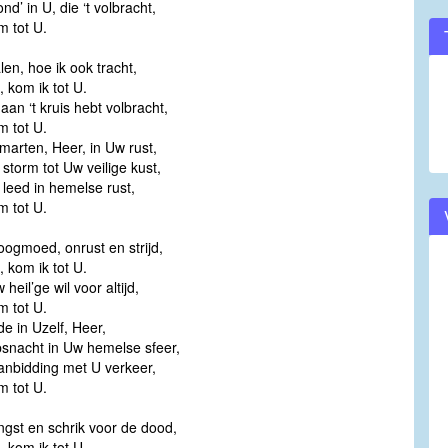
ond’ in U, die ‘t volbracht,
m tot U.
alen, hoe ik ook tracht,
, kom ik tot U.
 aan ‘t kruis hebt volbracht,
m tot U.
marten, Heer, in Uw rust,
s storm tot Uw veilige kust,
 leed in hemelse rust,
m tot U.
hoogmoed, onrust en strijd,
, kom ik tot U.
 heil’ge wil voor altijd,
m tot U.
de in Uzelf, Heer,
snacht in Uw hemelse sfeer,
aanbidding met U verkeer,
m tot U.
angst en schrik voor de dood,
, kom ik tot U.