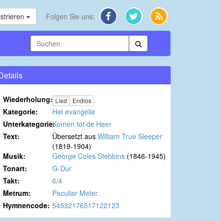
strieren
Folgen Sie uns:
Details
Wiederholung:
Lied
Endlos
Kategorie:
Het evangelie
Unterkategorie:
Komen tot de Heer
Text:
Übersetzt aus
William True Sleeper
(1819-1904)
Musik:
George Coles Stebbins
(1846-1945)
Tonart:
G-Dur
Takt:
6/4
Metrum:
Peculiar Meter.
Hymnencode:
54532176517122123