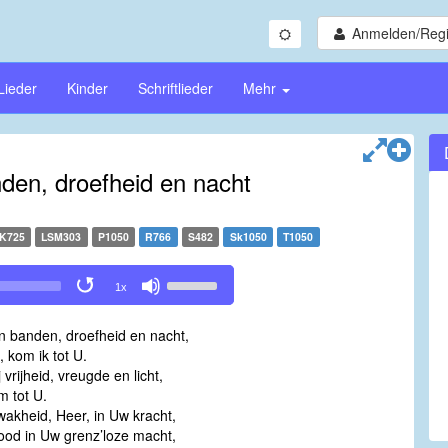
Anmelden/Regi
Lieder
Kinder
Schriftlieder
Mehr
nden, droefheid en nacht
K725
LSM303
P1050
R766
S482
Sk1050
T1050
Use
1x
Up/Down
Arrow
jn banden, droefheid en nacht,
keys
, kom ik tot U.
to
 vrijheid, vreugde en licht,
increase
m tot U.
or
zwakheid, Heer, in Uw kracht,
decrease
nood in Uw grenz’loze macht,
volume.