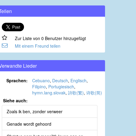
Teilen
Zur Liste von 0 Benutzer hinzugefügt
Mit einem Freund teilen
Verwandte Lieder
Sprachen:
Cebuano
,
Deutsch
,
Englisch
,
Filipino
,
Portugiesisch
,
hymn.lang.slovak
,
詩歌(繁)
,
诗歌(简)
Siehe auch:
Zoals ik ben, zonder verweer
Genade wordt gehoord