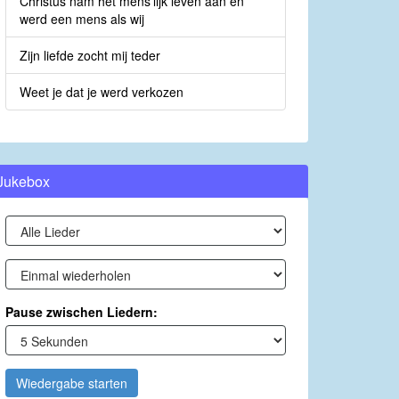
Christus nam het mens’lijk leven aan en
werd een mens als wij
Zijn liefde zocht mij teder
Weet je dat je werd verkozen
Jukebox
Pause zwischen Liedern:
Wiedergabe starten