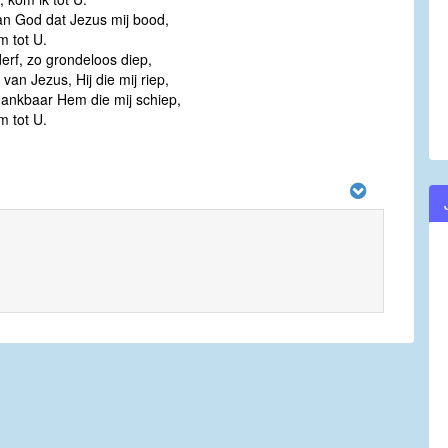
van God dat Jezus mij bood,
m tot U.
derf, zo grondeloos diep,
van Jezus, Hij die mij riep,
ankbaar Hem die mij schiep,
m tot U.