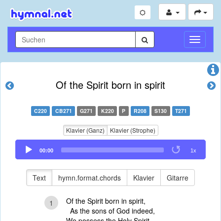
Navigati
umschal
Of the Spirit born in spirit
C220
CB271
G271
K220
P
R208
S130
T271
Klavier (Ganz)
Klavier (Strophe)
Audio
00:00
1x
Player
Text
hymn.format.chords
Klavier
Gitarre
Of the Spirit born in spirit,
1
As the sons of God indeed,
We possess the Holy Spirit,