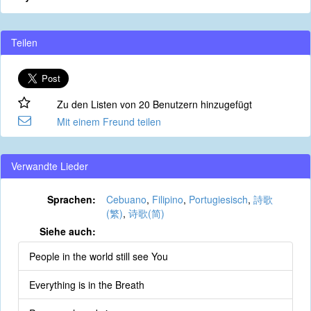
Teilen
Zu den Listen von 20 Benutzern hinzugefügt
Mit einem Freund teilen
Verwandte Lieder
Sprachen:
Cebuano
,
Filipino
,
Portugiesisch
,
詩歌
(繁)
,
诗歌(简)
Siehe auch:
People in the world still see You
Everything is in the Breath