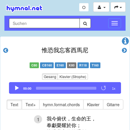
Navigati
umschal
惟恐我忘客西馬尼
C80
CB160
E160
K80
R118
T160
Gesang
Klavier (Strophe)
Audio
00:00
1x
Player
Text
Text+
hymn.format.chords
Klavier
Gitarre
我今俯伏，生命的王，
1
奉獻榮耀於你；