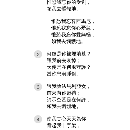
惟恐我忘你的受創，
領我去髑髏地。
惟恐我忘客西馬尼，
惟恐我忘你心憂急，
惟恐我忘你愛無極，
領我去髑髏地。
何處是你被埋墳墓？
2
讓我前去哀悼；
天使是在何處守護？
當你息勞睡倒。
讓我效法馬利亞女，
3
前來向你獻禮；
請示空墓是在何許，
領我去髑髏地。
使我甘心天天為你
4
背起我十字架，