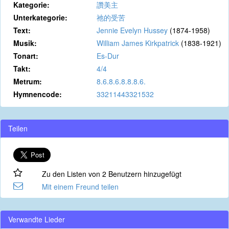
Kategorie:
讚美主
Unterkategorie:
祂的受苦
Text:
Jennie Evelyn Hussey
(1874-1958)
Musik:
William James Kirkpatrick
(1838-1921)
Tonart:
Es-Dur
Takt:
4/4
Metrum:
8.6.8.6.8.8.8.6.
Hymnencode:
33211443321532
Teilen
Zu den Listen von 2 Benutzern hinzugefügt
Mit einem Freund teilen
Verwandte Lieder