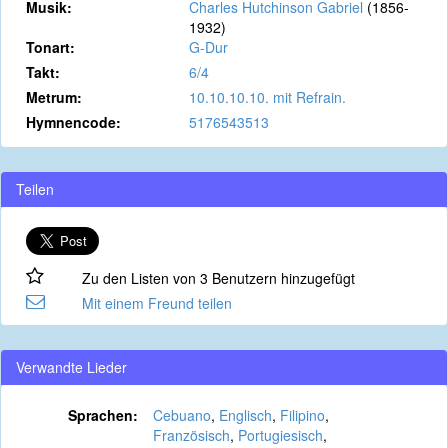
Musik:
Charles Hutchinson Gabriel
(1856-
1932)
Tonart:
G-Dur
Takt:
6/4
Metrum:
10.10.10.10. mit Refrain.
Hymnencode:
5176543513
Teilen
Zu den Listen von 3 Benutzern hinzugefügt
Mit einem Freund teilen
Verwandte Lieder
Sprachen:
Cebuano
,
Englisch
,
Filipino
,
Französisch
,
Portugiesisch
,