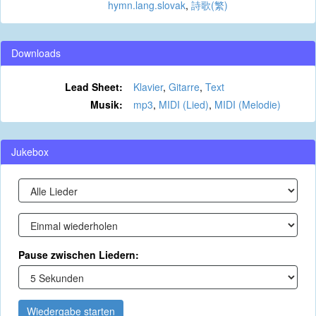
hymn.lang.slovak
,
詩歌(繁)
Downloads
Lead Sheet:
Klavier
,
Gitarre
,
Text
Musik:
mp3
,
MIDI (Lied)
,
MIDI (Melodie)
Jukebox
Pause zwischen Liedern:
Wiedergabe starten