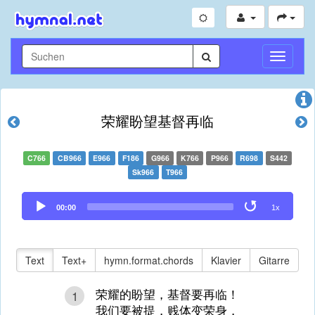
Navigati
umschal
荣耀盼望基督再临
C766
CB966
E966
F186
G966
K766
P966
R698
S442
Sk966
T966
Audio
00:00
1x
Player
Text
Text+
hymn.format.chords
Klavier
Gitarre
荣耀的盼望，基督要再临！
1
我们要被提，贱体变荣身，