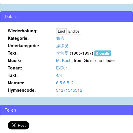
Details
Wiederholung:
Lied
Endlos
Kategorie:
祷告
Unterkategorie:
操练灵
Text:
李常受
(1905-1997)
Biografie
Musik:
M. Koch
, from Geistliche Lieder
Tonart:
E-Dur
Takt:
4/4
Metrum:
6.5.6.5.D.
Hymnencode:
34271545312
Teilen