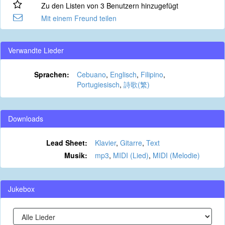
Zu den Listen von 3 Benutzern hinzugefügt
Mit einem Freund teilen
Verwandte Lieder
Sprachen:
Cebuano
,
Englisch
,
Filipino
,
Portugiesisch
,
詩歌(繁)
Downloads
Lead Sheet:
Klavier
,
Gitarre
,
Text
Musik:
mp3
,
MIDI (Lied)
,
MIDI (Melodie)
Jukebox