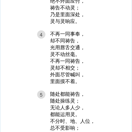
绝不外面应付，
祷告不动灵；
乃是里面深处，
灵与灵响应。
不再一同事奉，
4
却不同祷告，
光用唇舌交通，
灵不动丝毫。
不再一同祷告，
灵却不相交；
外面尽管喊叫，
里面摸不着。
随处都能祷告，
5
随处操练灵；
无论人多人少，
都能运用灵。
不分时、地、人位，
总不受影响；