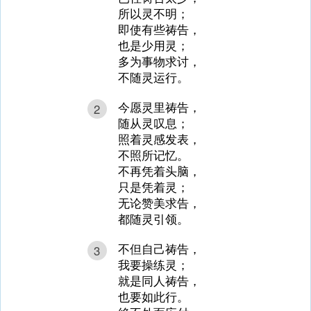
所以灵不明；
即使有些祷告，
也是少用灵；
多为事物求讨，
不随灵运行。
今愿灵里祷告，
2
随从灵叹息；
照着灵感发表，
不照所记忆。
不再凭着头脑，
只是凭着灵；
无论赞美求告，
都随灵引领。
不但自己祷告，
3
我要操练灵；
就是同人祷告，
也要如此行。