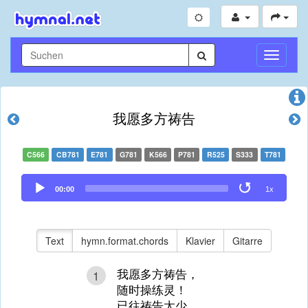
Navigati
umschal
我愿多方祷告
C566
CB781
E781
G781
K566
P781
R525
S333
T781
Audio
00:00
1x
Player
Text
hymn.format.chords
Klavier
Gitarre
我愿多方祷告，
1
随时操练灵！
已往祷告太少，