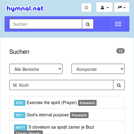
Navigati
umschal
Suchen
12
Exercise the spirit (Prayer)
E781
Klassisch
God's eternal purpose
E971
Klassisch
S clovekom sa spojit zamer je Bozi
Sk971
Classic (Slovak)