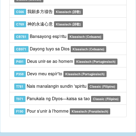
我願多方禱告
C566
Klassisch (詩歌)
神的永遠心意
C769
Klassisch (詩歌)
Bansayong esp'ritu
CB781
Klassisch (Cebuano)
Dayong tuyo sa Dios
CB971
Klassisch (Cebuano)
Deus unir-se ao homem
P491
Klassisch (Portugiesisch)
Devo meu espír'to
P358
Klassisch (Portugiesisch)
Nais manalangin sundin 'spiritu
T781
Classic (Filipino)
Panukala ng Diyos—kaisa sa tao
T971
Classic (Filipino)
Pour s'unir à l'homme
F190
Klassisch (Französisch)