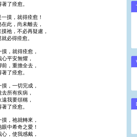
得著了痊愈。
是一摸，就得痊愈！
仍在此，尚未離去，
來摸祂，不必再疑慮，
摸就必得痊愈。
一摸，就得痊愈，
我心平安無懼，
腳前，重擔全去，
得著了痊愈。
一摸，一切完成，
脫去所有疾病，
永遠我要頌稱，
得著了痊愈。
一摸，祂就轉來，
祂眼中希奇之愛！
我心，使我感戴，