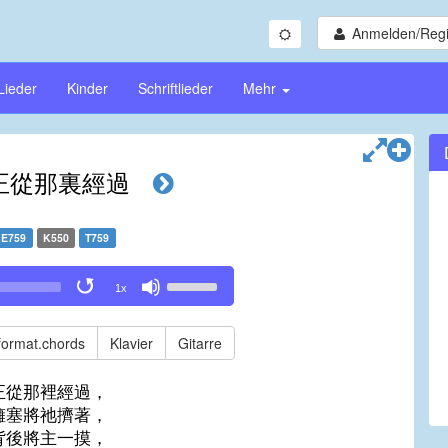
Anmelden/Regi
Lieder
Kinder
Schriftlieder
Mehr
正從那裏經過
E759
K550
T759
Use
1x
Up/Down
Arrow
keys
format.chords
Klavier
Gitarre
to
increase
正從那裡經過，
or
擁塞將祂擠著，
decrease
背後將主一摸，
volume.