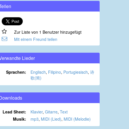
Teilen
Zur Liste von 1 Benutzer hinzugefügt
Mit einem Freund teilen
Verwandte Lieder
Sprachen:
Englisch
,
Filipino
,
Portugiesisch
,
诗
歌(简)
Downloads
Lead Sheet:
Klavier
,
Gitarre
,
Text
Musik:
mp3
,
MIDI (Lied)
,
MIDI (Melodie)