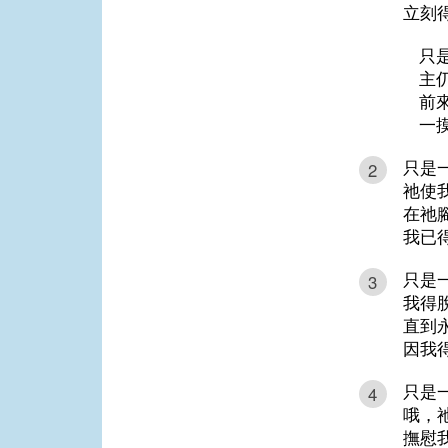
立刻
只
主
前
一
只是
2
祂使
在祂
我已
只是
3
我得
直到
因我
只是
4
哦，
撫慰