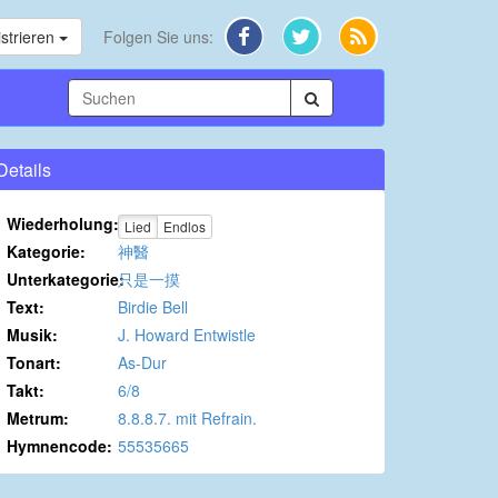
strieren
Folgen Sie uns:
Details
Wiederholung:
Lied
Endlos
Kategorie:
神醫
Unterkategorie:
只是一摸
Text:
Birdie Bell
Musik:
J. Howard Entwistle
Tonart:
As-Dur
Takt:
6/8
Metrum:
8.8.8.7. mit Refrain.
Hymnencode:
55535665