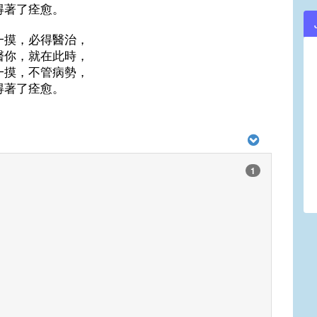
得著了痊愈。
一摸，必得醫治，
醫你，就在此時，
一摸，不管病勢，
得著了痊愈。
1