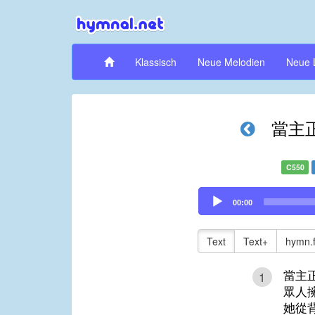
Klassisch
Neue Melodien
Neue 
當主
C550
Audio
00:00
Player
Text
Text+
hymn.
當主
1
眾人
她從