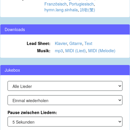
Französisch
,
Portugiesisch
,
hymn.lang.sinhala
,
詩歌(繁)
Downloads
Lead Sheet:
Klavier
,
Gitarre
,
Text
Musik:
mp3
,
MIDI (Lied)
,
MIDI (Melodie)
Jukebox
Pause zwischen Liedern: