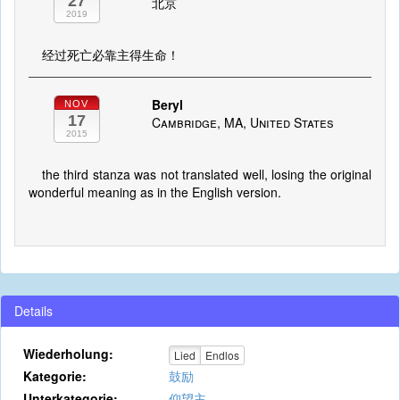
27
北京
2019
经过死亡必靠主得生命！
Beryl
NOV
17
Cambridge, MA, United States
2015
the third stanza was not translated well, losing the original
wonderful meaning as in the English version.
Details
Wiederholung:
Lied
Endlos
Kategorie:
鼓励
Unterkategorie:
仰望主