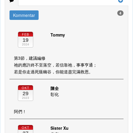
4
Kommentar
Tommy
FEB
19
2024
第3節，建議編修
祂的應許終不至落空，若信靠祂，事事亨通；
若是你走過死蔭幽谷，你能道盡完滿救恩。
陳全
OKT
29
彰化
2023
阿們！
Sister Xu
OKT