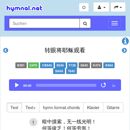
Navigati
umschal
转眼将耶稣观看
B381
C475
CB645
E645
F128
G645
K475
R464
Si645
T645
Audio
00:00
1x
Player
Text
Text+
hymn.format.chords
Klavier
Gitarre
暗中摸索，无一线光明！
1
何等疲乏！何等劳形！