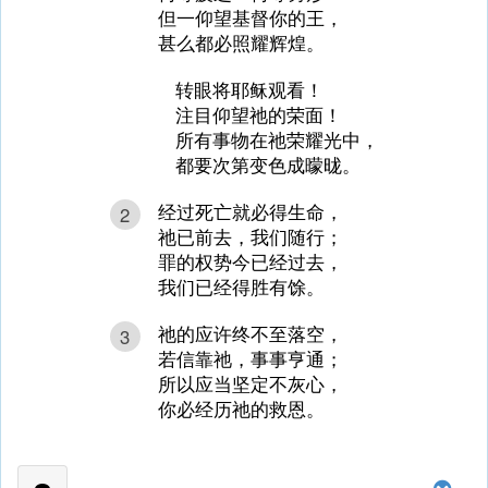
但一仰望基督你的王，
甚么都必照耀辉煌。
转眼将耶稣观看！
注目仰望祂的荣面！
所有事物在祂荣耀光中，
都要次第变色成曚昽。
经过死亡就必得生命，
2
祂已前去，我们随行；
罪的权势今已经过去，
我们已经得胜有馀。
祂的应许终不至落空，
3
若信靠祂，事事亨通；
所以应当坚定不灰心，
你必经历祂的救恩。