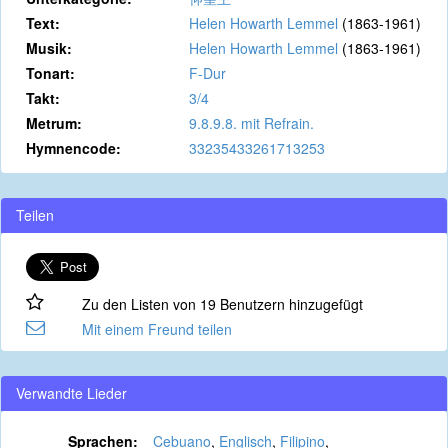
Text:
Helen Howarth Lemmel
(1863-1961)
Musik:
Helen Howarth Lemmel
(1863-1961)
Tonart:
F-Dur
Takt:
3/4
Metrum:
9.8.9.8. mit Refrain.
Hymnencode:
33235433261713253
Teilen
Zu den Listen von 19 Benutzern hinzugefügt
Mit einem Freund teilen
Verwandte Lieder
Sprachen:
Cebuano
,
Englisch
,
Filipino
,