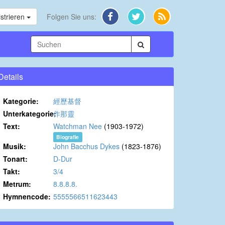
strieren
Folgen Sie uns:
Details
Kategorie:
經歷基督
Unterkategorie:
作那靈
Text:
Watchman Nee
(1903-1972)
Biografie
Musik:
John Bacchus Dykes
(1823-1876)
Tonart:
D-Dur
Takt:
3/4
Metrum:
8.8.8.8.
Hymnencode:
5555566511623443