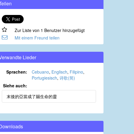
Teilen
Zur Liste von 1 Benutzer hinzugefügt
Mit einem Freund teilen
Verwandte Lieder
Sprachen:
Cebuano
,
Englisch
,
Filipino
,
Portugiesisch
,
诗歌(简)
Siehe auch:
末後的亞當成了賜⽣命的靈
Downloads