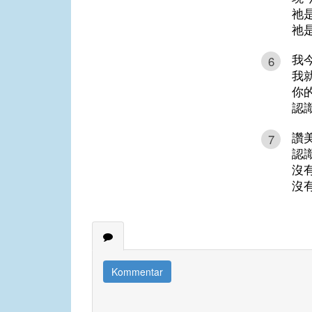
祂
祂
我
6
我
你
認
讚
7
認
沒
沒
Kommentar