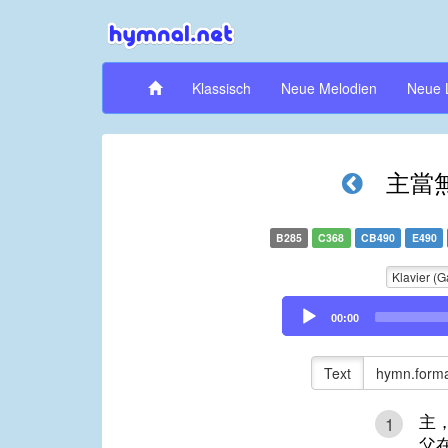
Klassisch
Neue Melodien
Neue 
主當
B285
C368
CB490
E490
Klavier (G
Audio
00:00
Player
Text
hymn.forma
主
1
父