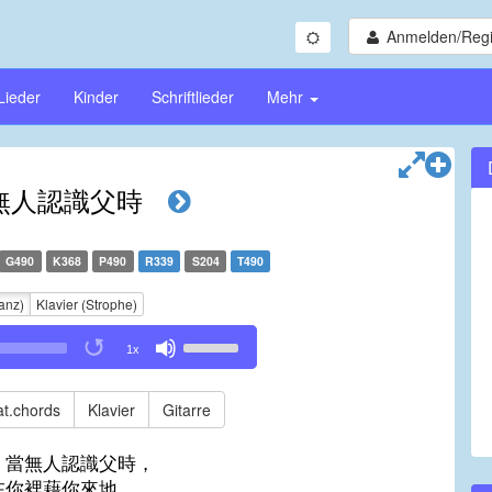
Anmelden/Regi
Lieder
Kinder
Schriftlieder
Mehr
無人認識父時
G490
K368
P490
R339
S204
T490
anz)
Klavier (Strophe)
Use
1x
Up/Down
Arrow
keys
t.chords
Klavier
Gitarre
to
increase
，當無人認識父時，
or
在你裡藉你來地，
decrease