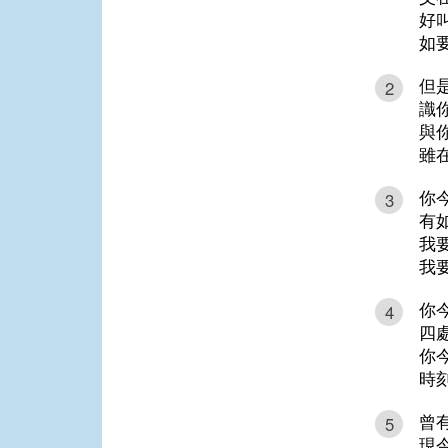
好
如
但
2
識
與
雖
你
3
有
我
我
你
4
四
你
時
曾
5
現