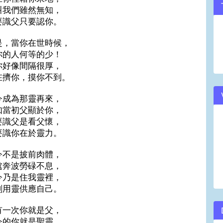
叫我們雖然無知，
volume.
要識父只要認你。
是，當你在世時候，
你的人何等的少！
你好像間隔很厚，
在擠你，摸你不到。
今成為那靈再來，
如當初父顯於你，
要識父是看父懷，
要識你在於靈力。
今不是披前肉體，
處奔波勞碌不息，
今乃是住我靈裡，
刻用靈供應自己。
有一次你就是父，
今的你就是聖靈，